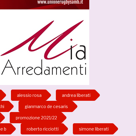
alessio rosa
andrea liberati
chi
gianmarco de cesaris
promozione 2021/22
e b
roberto ricciotti
simone liberati