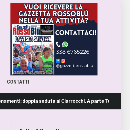
CONTATTI
nti: doppia seduta al Ciarrocchi. A parte Tunjov
1 gi