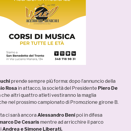
buchi
prende sempre più forma: dopo l’annuncio della
io Rosa
in attacco, la società del Presidente
Piero De
a che altri quattro atleti vestiranno la maglia
che nel prossimo campionato di Promozione girone B.
ta ci sarà ancora
Alessandro Beni
poi in difesa
marco De Cesaris
mentre ad arricchire il parco
li
Andrea e Simone Liberati.