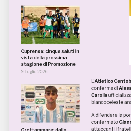
Cuprense: cinque saluti in
vista della prossima
stagione di Promozione
9 Luglio 2026
L’
Atletico Cento
conferma di
Aless
Carolis
ufficializz
biancoceleste an
A difendere la por
confermato
Gian
attaccanti i fratel
Grottammare: dalla