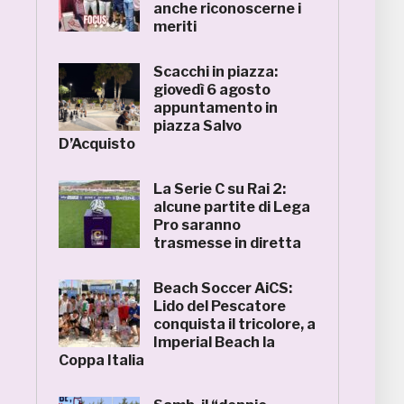
anche riconoscerne i
meriti
Scacchi in piazza:
giovedì 6 agosto
appuntamento in
piazza Salvo
D’Acquisto
La Serie C su Rai 2:
alcune partite di Lega
Pro saranno
trasmesse in diretta
Beach Soccer AiCS:
Lido del Pescatore
conquista il tricolore, a
Imperial Beach la
Coppa Italia