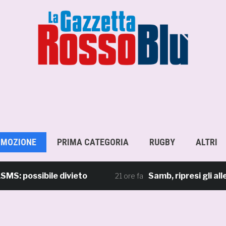
OMOZIONE
PRIMA CATEGORIA
RUGBY
ALTRI
ossibile divieto
Samb, ripresi gli allename
21 ore fa