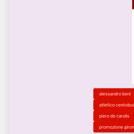
alessandro beni
atletico centobu
piero de carolis
promozione giron