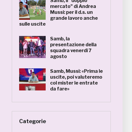
Samb, il “doppio
mercato” di Andrea
Mussi: per il d.s. un
grande lavoro anche
sulle uscite
Samb, la
presentazione della
squadra venerdì 7
agosto
Samb, Mussi: «Prima le
uscite, poi valuteremo
col mister le entrate
da fare»
Categorie