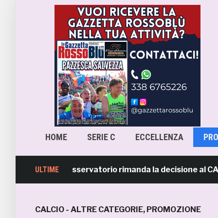
HOME
SERIE C
ECCELLENZA
PR
ra-Samb, l’Osservatorio rimanda la decisione al CASMS: p
ULTIME
CALCIO - ALTRE CATEGORIE
,
PROMOZIONE