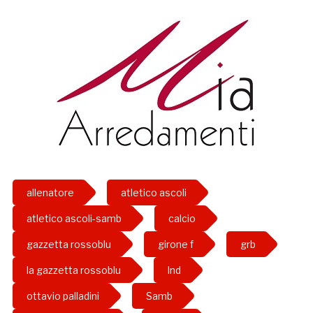
allenatore
atletico ascoli
atletico ascoli-samb
calcio
gazzetta rossoblu
girone f
grb
la gazzetta rossoblu
lnd
ottavio palladini
Samb