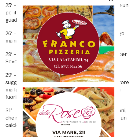
25′ – Col passare dei minuti, la Samb sembra alzare un
po’ il baricentro. Ora, un calcio di punizione
guadagnato da Battista sulla fascia destra.
26′ – Sul piazzato descritto sopra, traversone lungo
ma neutralizzato agevolmente dalla difesa locale.
29′ – Terzo cambio nei padroni di casa: Ceccarelli per
Severini.
29′ – Buono spunto di Paolini per vie centrali,
suggerimento in verticale per Eusepi in area di rigore
ma l’azione viene subito stoppata per posizione di
fuorigioco dell’attaccante sambenedettese.
31′ – Problemi per Kerjota dopo un duello con Nonni,
che ne era uscito vincitore guadagnandosi anche un
calcio di punizione.