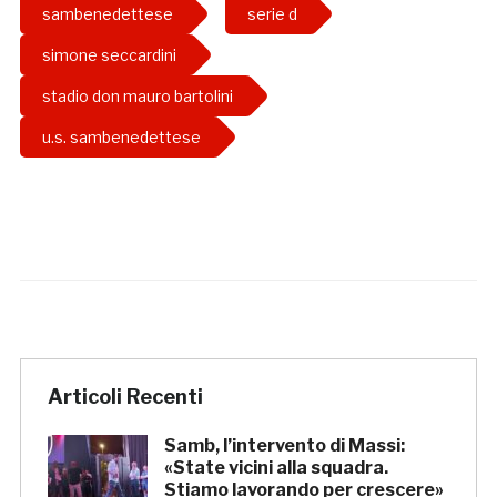
sambenedettese
serie d
simone seccardini
stadio don mauro bartolini
u.s. sambenedettese
Articoli Recenti
Samb, l’intervento di Massi:
«State vicini alla squadra.
Stiamo lavorando per crescere»