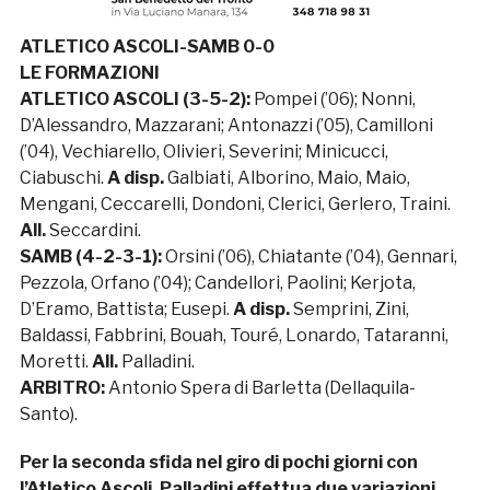
ATLETICO ASCOLI-SAMB 0-0
LE FORMAZIONI
ATLETICO ASCOLI (3-5-2):
Pompei (’06); Nonni,
D’Alessandro, Mazzarani; Antonazzi (’05), Camilloni
(’04), Vechiarello, Olivieri, Severini; Minicucci,
Ciabuschi.
A disp.
Galbiati, Alborino, Maio, Maio,
Mengani, Ceccarelli, Dondoni, Clerici, Gerlero, Traini.
All.
Seccardini.
SAMB (4-2-3-1):
Orsini (’06), Chiatante (’04), Gennari,
Pezzola, Orfano (’04); Candellori, Paolini; Kerjota,
D’Eramo, Battista; Eusepi.
A disp.
Semprini, Zini,
Baldassi, Fabbrini, Bouah, Touré, Lonardo, Tataranni,
Moretti.
All.
Palladini.
ARBITRO:
Antonio Spera di Barletta (Dellaquila-
Santo).
Per la seconda sfida nel giro di pochi giorni con
l’Atletico Ascoli, Palladini effettua due variazioni