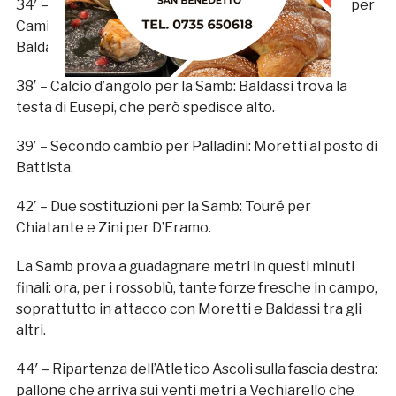
34′ – Quarto cambio per l’Atletico Ascoli: Mengani per
Camilloni. Prima sostituzione, invece, per la Samb:
Baldassi prende il posto di Kerjota.
38′ – Calcio d’angolo per la Samb: Baldassi trova la
testa di Eusepi, che però spedisce alto.
39′ – Secondo cambio per Palladini: Moretti al posto di
Battista.
42′ – Due sostituzioni per la Samb: Touré per
Chiatante e Zini per D’Eramo.
La Samb prova a guadagnare metri in questi minuti
finali: ora, per i rossoblù, tante forze fresche in campo,
soprattutto in attacco con Moretti e Baldassi tra gli
altri.
44′ – Ripartenza dell’Atletico Ascoli sulla fascia destra:
pallone che arriva sui venti metri a Vechiarello che