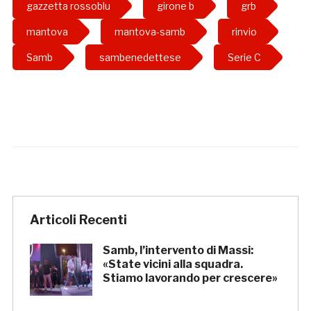
gazzetta rossoblu
girone b
grb
mantova
mantova-samb
rinvio
Samb
sambenedettese
Serie C
Articoli Recenti
Samb, l’intervento di Massi:
«State vicini alla squadra.
Stiamo lavorando per crescere»