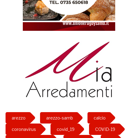
arezzo
arezzo-samb
calcio
coronavirus
covid_19
COVID-19