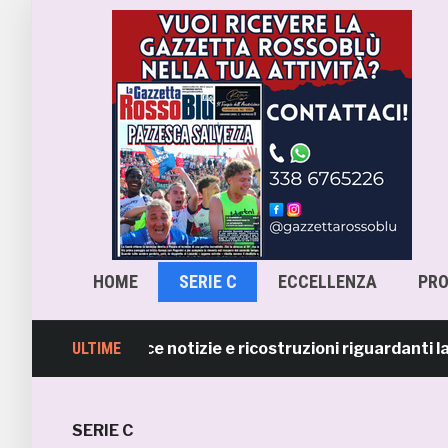
HOME
SERIE C
ECCELLENZA
PR
amb smentisce notizie e ricostruzioni riguardanti la ces
ULTIME
SERIE C