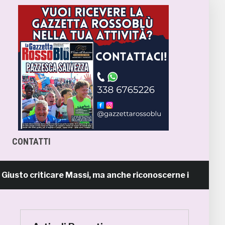
CONTATTI
 criticare Massi, ma anche riconoscerne i meriti
22