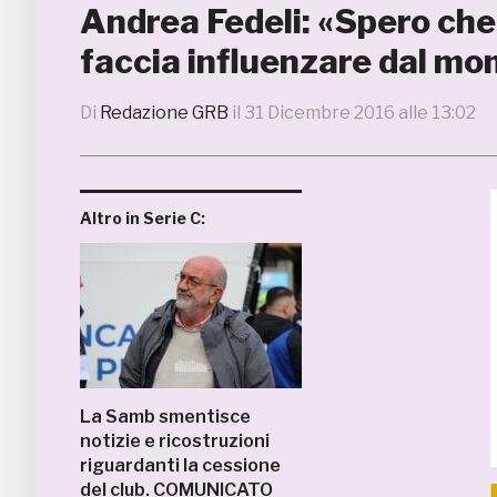
Andrea Fedeli: «Spero che
faccia influenzare dal m
Di
Redazione GRB
il
31 Dicembre 2016 alle 13:02
Altro in Serie C:
La Samb smentisce
notizie e ricostruzioni
riguardanti la cessione
del club. COMUNICATO