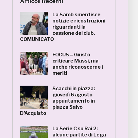
Articoli Recenti
La Samb smentisce
notizie e ricostruzioni
riguardanti la
cessione del club.
COMUNICATO
FOCUS – Giusto
criticare Massi, ma
anche riconoscerne i
meriti
Scacchi in piazza:
giovedì 6 agosto
appuntamento in
piazza Salvo
D’Acquisto
La Serie C su Rai 2:
alcune partite di Lega