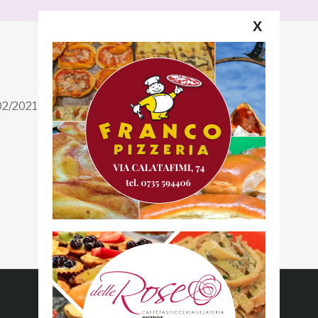
X
Segui la GRB
Facebook
/02/2021 n. 199/2021
Instagram
Twitter
Youtube
Gazzetta RossoBlù