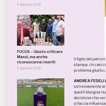
5 Agosto 2026
FOCUS – Giusto criticare
Massi, ma anche
Il figlio del patro
riconoscerne i meriti
stampa: «In casi c
5 Agosto 2026
problema giusto»
ANDREA FEDELI (
estremamente arra
questi bisogna rius
decisione che ver
si faccia influenz