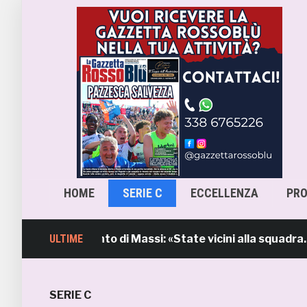
HOME
SERIE C
ECCELLENZA
PR
mb, l’intervento di Massi: «State vicini alla squadra. Sti
ULTIME
SERIE C