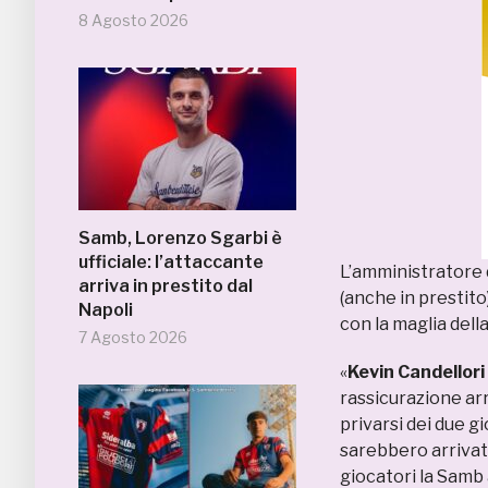
8 Agosto 2026
Samb, Lorenzo Sgarbi è
ufficiale: l’attaccante
L’amministratore 
arriva in prestito dal
(anche in prestito
Napoli
con la maglia del
7 Agosto 2026
«
Kevin Candellori
rassicurazione arr
privarsi dei due g
sarebbero arrivate
giocatori la Samb 