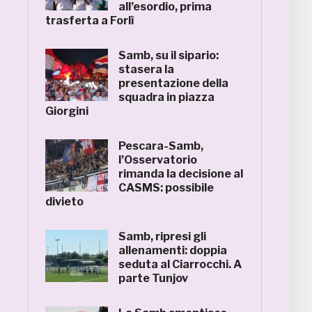
all’esordio, prima
trasferta a Forlì
Samb, su il sipario:
stasera la
presentazione della
squadra in piazza
Giorgini
Pescara-Samb,
l’Osservatorio
rimanda la decisione al
CASMS: possibile
divieto
Samb, ripresi gli
allenamenti: doppia
seduta al Ciarrocchi. A
parte Tunjov