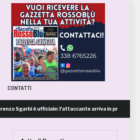
CONTATTI
garbi è ufficiale: l’attaccante arriva in prestito dal Napo