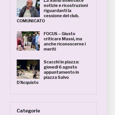
La Samb smentisce
notizie e ricostruzioni
riguardanti la
cessione del club.
COMUNICATO
FOCUS – Giusto
criticare Massi, ma
anche riconoscerne i
meriti
Scacchi in piazza:
giovedì 6 agosto
appuntamento in
piazza Salvo
D’Acquisto
Categorie