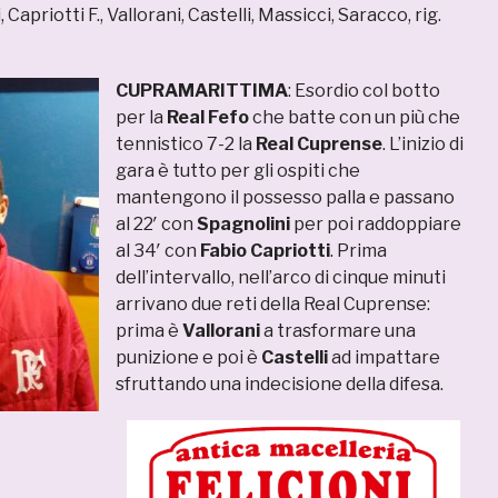
, Capriotti F., Vallorani, Castelli, Massicci, Saracco, rig.
CUPRAMARITTIMA
: Esordio col botto
per la
Real Fefo
che batte con un più che
tennistico 7-2 la
Real Cuprense
. L’inizio di
gara è tutto per gli ospiti che
mantengono il possesso palla e passano
al 22′ con
Spagnolini
per poi raddoppiare
al 34′ con
Fabio Capriotti
. Prima
dell’intervallo, nell’arco di cinque minuti
arrivano due reti della Real Cuprense:
prima è
Vallorani
a trasformare una
punizione e poi è
Castelli
ad impattare
sfruttando una indecisione della difesa.