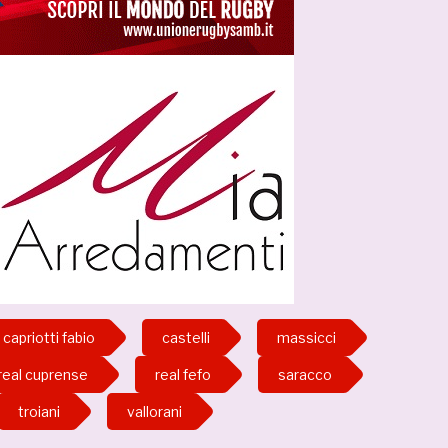
capriotti fabio
castelli
massicci
real cuprense
real fefo
saracco
troiani
vallorani