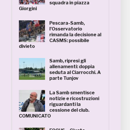
squadra in piazza
Giorgini
Pescara-Samb,
l’Osservatorio
rimanda la decisione al
CASMS: possibile
divieto
Samb, ripresi gli
allenamenti: doppia
seduta al Ciarrocchi. A
parte Tunjov
La Samb smentisce
notizie e ricostruzioni
riguardanti la
cessione del club.
COMUNICATO