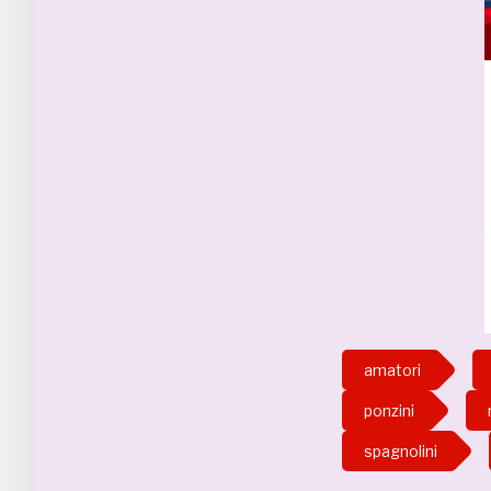
amatori
ponzini
spagnolini