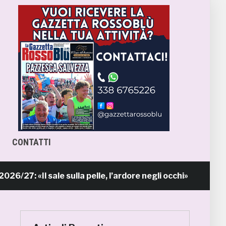
CONTATTI
Il sale sulla pelle, l’ardore negli occhi»
P
14 ore fa