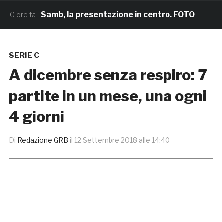
Samb, la presentazione in centro. FOTO
 ore fa
13 o
SERIE C
A dicembre senza respiro: 7
partite in un mese, una ogni
4 giorni
Di
Redazione GRB
il
12 Settembre 2018 alle 14:40