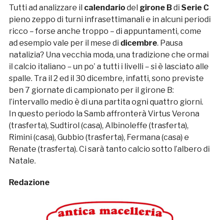
Tutti ad analizzare il
calendario
del
girone B
di
Serie C
pieno zeppo di turni infrasettimanali e in alcuni periodi
ricco – forse anche troppo – di appuntamenti, come
ad esempio vale per il mese di
dicembre
. Pausa
natalizia? Una vecchia moda, una tradizione che ormai
il calcio italiano – un po’ a tutti i livelli – si è lasciato alle
spalle. Tra il 2 ed il 30 dicembre, infatti, sono previste
ben 7 giornate di campionato per il girone B:
l’intervallo medio è di una partita ogni quattro giorni.
In questo periodo la Samb affronterà Virtus Verona
(trasferta), Sudtirol (casa), Albinoleffe (trasferta),
Rimini (casa), Gubbio (trasferta), Fermana (casa) e
Renate (trasferta). Ci sarà tanto calcio sotto l’albero di
Natale.
Redazione