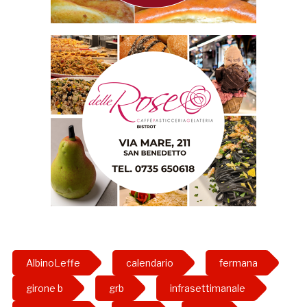
AlbinoLeffe
calendario
fermana
girone b
grb
infrasettimanale