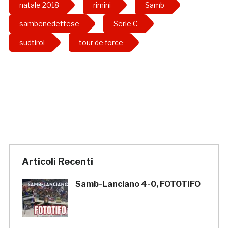
natale 2018
rimini
Samb
sambenedettese
Serie C
sudtirol
tour de force
Articoli Recenti
Samb-Lanciano 4-0, FOTOTIFO