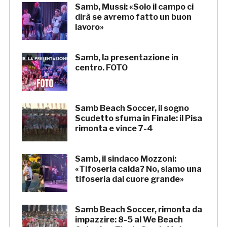
Samb, Mussi: «Solo il campo ci
dirà se avremo fatto un buon
lavoro»
Samb, la presentazione in
centro. FOTO
Samb Beach Soccer, il sogno
Scudetto sfuma in Finale: il Pisa
rimonta e vince 7-4
Samb, il sindaco Mozzoni:
«Tifoseria calda? No, siamo una
tifoseria dal cuore grande»
Samb Beach Soccer, rimonta da
impazzire: 8-5 al We Beach