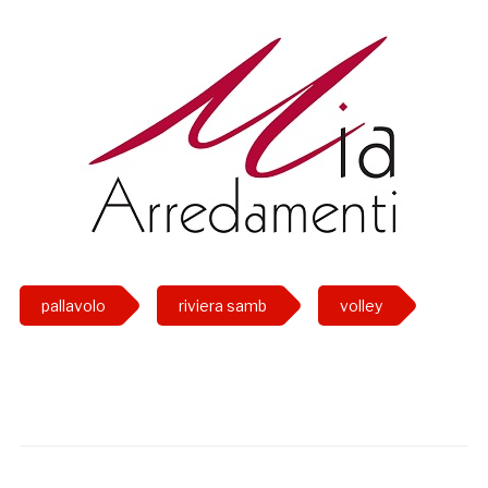
pallavolo
riviera samb
volley