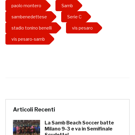
paolo montero
Samb
sambenedettese
Serie C
stadio tonino benelli
vis pesaro
vis pesaro-samb
Articoli Recenti
La Samb Beach Soccer batte
Milano 9-3 e va in Semifinale
Scudetto!