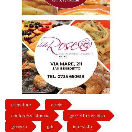
allenatore
calcio
conferenza stampa
gazzetta rossoblu
girone b
grb
intervista