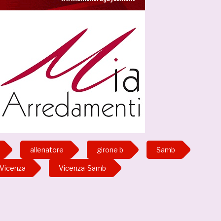
allenatore
girone b
Samb
Vicenza
Vicenza-Samb