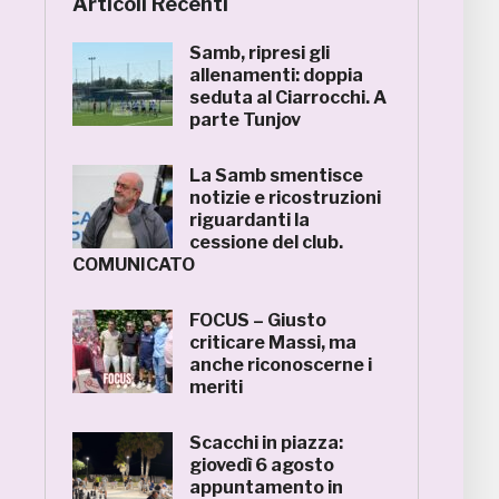
Articoli Recenti
Samb, ripresi gli
allenamenti: doppia
seduta al Ciarrocchi. A
parte Tunjov
La Samb smentisce
notizie e ricostruzioni
riguardanti la
cessione del club.
COMUNICATO
FOCUS – Giusto
criticare Massi, ma
anche riconoscerne i
meriti
Scacchi in piazza:
giovedì 6 agosto
appuntamento in