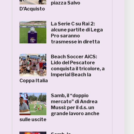
piazza Salvo
D’Acquisto
La Serie C su Rai 2:
alcune partite di Lega
Pro saranno
trasmesse in diretta
Beach Soccer AiCS:
Lido del Pescatore
conquista il tricolore, a
Imperial Beach la
Coppa Italia
Samb, il “doppio
mercato” di Andrea
Mussi: per il d.s. un
grande lavoro anche
sulle uscite