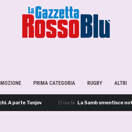
OMOZIONE
PRIMA CATEGORIA
RUGBY
ALTRI
 parte Tunjov
La Samb smentisce notizie e 
17 ore fa