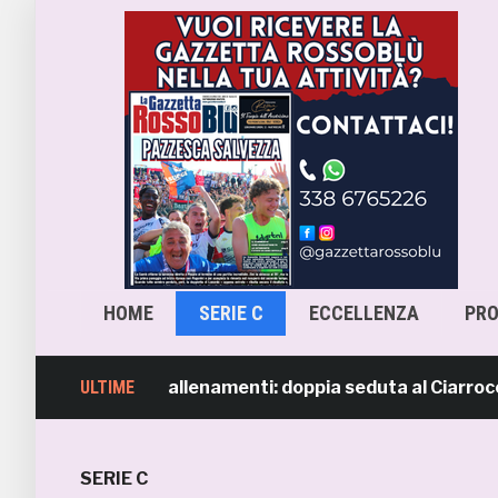
HOME
SERIE C
ECCELLENZA
PR
b, ripresi gli allenamenti: doppia seduta al Ciarrocchi. A
ULTIME
SERIE C