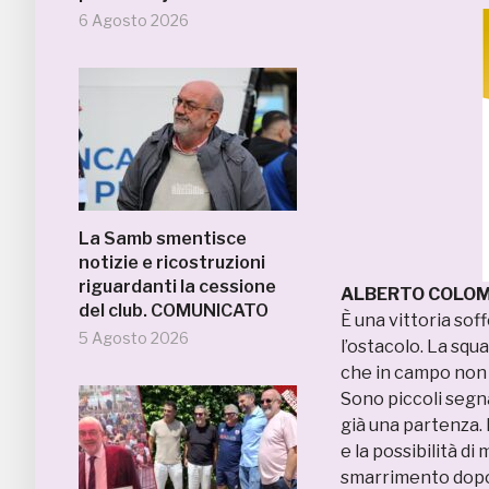
6 Agosto 2026
La Samb smentisce
notizie e ricostruzioni
riguardanti la cessione
ALBERTO COLOMBO
del club. COMUNICATO
È una vittoria sof
5 Agosto 2026
l’ostacolo. La squ
che in campo non 
Sono piccoli segna
già una partenza.
e la possibilità di
smarrimento dopo 