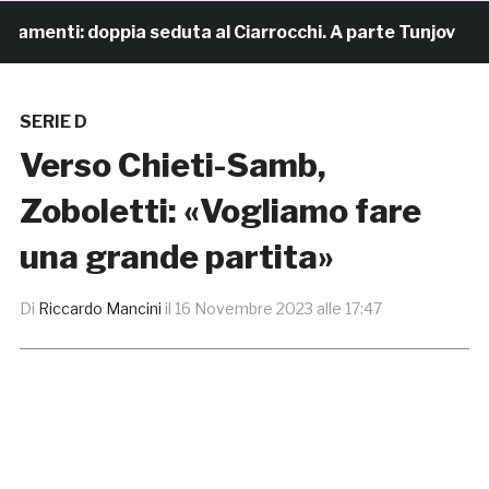
amenti: doppia seduta al Ciarrocchi. A parte Tunjov
1
SERIE D
Verso Chieti-Samb,
Zoboletti: «Vogliamo fare
una grande partita»
Di
Riccardo Mancini
il
16 Novembre 2023 alle 17:47