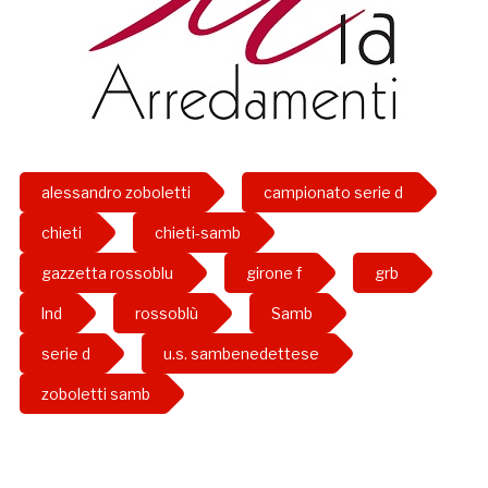
alessandro zoboletti
campionato serie d
chieti
chieti-samb
gazzetta rossoblu
girone f
grb
lnd
rossoblù
Samb
serie d
u.s. sambenedettese
zoboletti samb