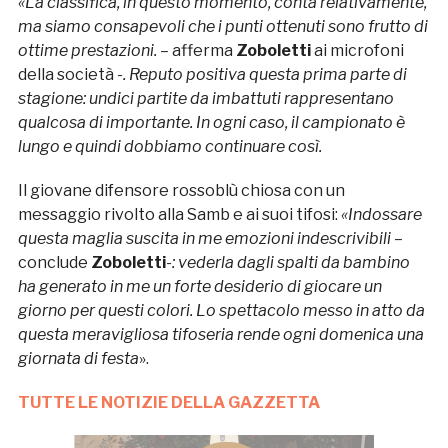
«La classifica, in questo momento, conta relativamente,
ma siamo consapevoli che i punti ottenuti sono frutto di
ottime prestazioni. –
afferma
Zoboletti
ai microfoni
della società
-. Reputo positiva questa prima parte di
stagione: undici partite da imbattuti rappresentano
qualcosa di importante. In ogni caso, il campionato è
lungo e quindi dobbiamo continuare così.
Il giovane difensore rossoblù chiosa con un
messaggio rivolto alla Samb e ai suoi tifosi:
«Indossare
questa maglia suscita in me emozioni indescrivibili –
conclude
Zoboletti
-: vederla dagli spalti da bambino
ha generato in me un forte desiderio di giocare un
giorno per questi colori. Lo spettacolo messo in atto da
questa meravigliosa tifoseria rende ogni domenica una
giornata di festa
».
TUTTE LE NOTIZIE DELLA GAZZETTA