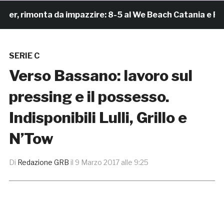
 rimonta da impazzire: 8-5 al We Beach Catania e Finale
SERIE C
Verso Bassano: lavoro sul
pressing e il possesso.
Indisponibili Lulli, Grillo e
N’Tow
Di
Redazione GRB
il
9 Marzo 2017 alle 9:25