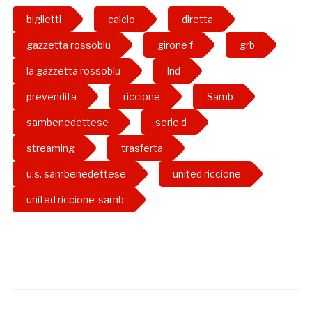
biglietti
calcio
diretta
gazzetta rossoblu
girone f
grb
la gazzetta rossoblu
lnd
prevendita
riccione
Samb
sambenedettese
serie d
streaming
trasferta
u.s. sambenedettese
united riccione
united riccione-samb