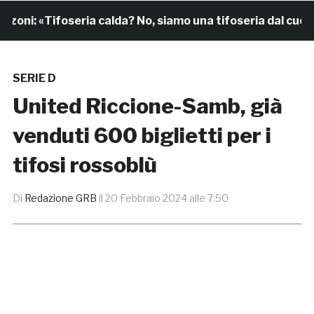
ni: «Tifoseria calda? No, siamo una tifoseria dal cuore g
SERIE D
United Riccione-Samb, già
venduti 600 biglietti per i
tifosi rossoblù
Di
Redazione GRB
il
20 Febbraio 2024 alle 7:50