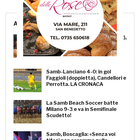
Articoli Recenti
Samb-Lanciano 4-0: Faggioli (2),
Candellori e Perrotta in gol
nell’ultima amichevole.
CRONACA
Samb-Lanciano 4-0: in gol
Faggioli (doppietta), Candellori e
Perrotta. LA CRONACA
La Samb Beach Soccer batte
Milano 9-3 e va in Semifinale
Scudetto!
Samb, Boscaglia: «Senza voi