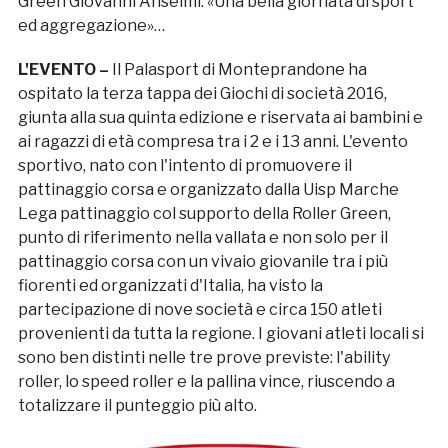
Green Giovanni Anselmi: «Una bella giornata di sport
ed aggregazione»…
L'EVENTO –
Il Palasport di Monteprandone ha
ospitato la terza tappa dei Giochi di società 2016,
giunta alla sua quinta edizione e riservata ai bambini e
ai ragazzi di età compresa tra i 2 e i 13 anni. L'evento
sportivo, nato con l'intento di promuovere il
pattinaggio corsa e organizzato dalla Uisp Marche
Lega pattinaggio col supporto della Roller Green,
punto di riferimento nella vallata e non solo per il
pattinaggio corsa con un vivaio giovanile tra i più
fiorenti ed organizzati d'Italia, ha visto la
partecipazione di nove società e circa 150 atleti
provenienti da tutta la regione. I giovani atleti locali si
sono ben distinti nelle tre prove previste: l'ability
roller, lo speed roller e la pallina vince, riuscendo a
totalizzare il punteggio più alto.