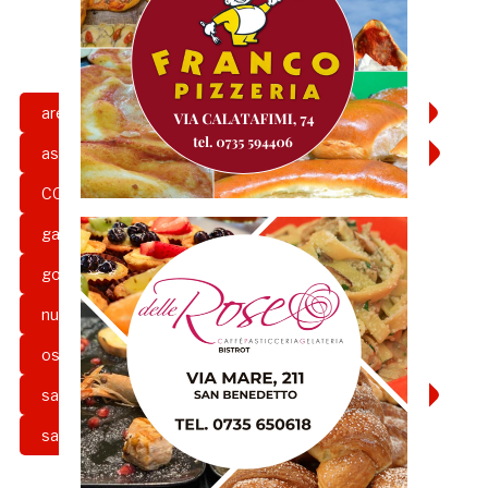
area vasta 5
ascoli piceno
asur
asur marche
calcio
coronavirus
COVID-19
emergenza
gazzetta rossoblu
girone b
gofundme
grb
nuovo coronavirus
ospedale
ospedali
raccolta fondi
Samb
san benedetto
san benedetto del tronto
sanità
Serie C
solidarietà