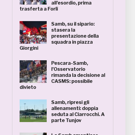
all’esordio, prima
trasferta a Forlì
Samb, su il sipario:
stasera la
presentazione della
squadra in piazza
Giorgini
Pescara-Samb,
l’Osservatorio
rimanda la decisione al
CASMS: possibile
divieto
Samb, ripresi gli
allenamenti: doppia
seduta al Ciarrocchi. A
parte Tunjov