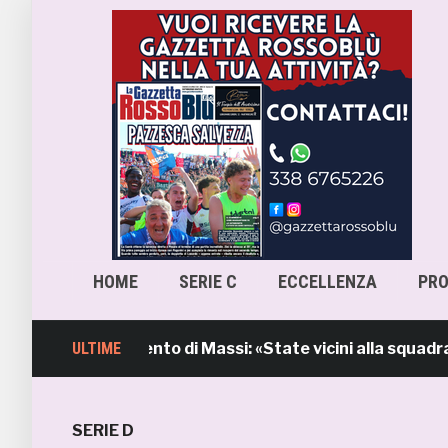
HOME
SERIE C
ECCELLENZA
PR
Samb, l’intervento di Massi: «State vicini alla squadra. 
ULTIME
SERIE D