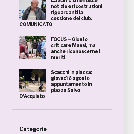
La Samb smentisce
notizie e ricostruzioni
riguardanti la
cessione del club.
COMUNICATO
FOCUS – Giusto
criticare Massi, ma
anche riconoscerne i
meriti
Scacchi in piazza:
giovedì 6 agosto
appuntamento in
piazza Salvo
D’Acquisto
Categorie