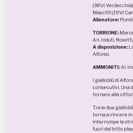
(38'st Verdecchia),
Mascitti (19'st Cam
Allenatore:
Pomil
TORRIONE:
Maroni
An. Induti, Rosetti
A disposizione:
La
Alfonsi.
AMMONITI:
Al. In
I gialloblù di Alfo
consecutivi. Una d
tornare alla vitto
Tra le due giallob
torna a vincere in 
interrompe la stri
fuori dal lotto pla