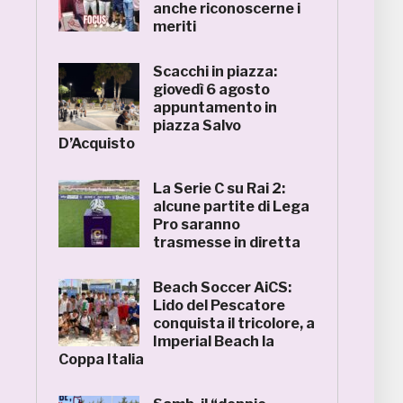
anche riconoscerne i
meriti
Scacchi in piazza:
giovedì 6 agosto
appuntamento in
piazza Salvo
D’Acquisto
La Serie C su Rai 2:
alcune partite di Lega
Pro saranno
trasmesse in diretta
Beach Soccer AiCS:
Lido del Pescatore
conquista il tricolore, a
Imperial Beach la
Coppa Italia