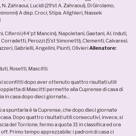
 N. Zahraoui, Lucidi (29'st A. Zahraoui), Di Girolamo,
inonni) A disp. Croci, Stipa. Alighieri, Nassek
i
, Ciferni (44'pt Mancini), Napoletani, Gaetani, Al. Induti,
, Corradetti, Perozzi (5'st Simonetti), Clementi, Calvaresi.
zzeri, Gabrielli, Angelini, Piunti, Olivieri
Allenatore:
duti, Rosetti, Mascitti.
nsi sconfitti dopo aver ottenuto quattro risultati utili
oppietta di Mascitti permette alla Cuprense di casa di
ria in casa dopo dieci giornate…
lù a spuntarla è la Cuprense, che dopo dieci giornate
casa. Dopo quattro risultati utili consecutivi, invece, si
scia del Torrione, fermo a quota 31 in classifica ed ora
y off. Primo tempo apprezzabile: i padroni di casa ci