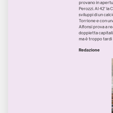
provano in apertur
Perozzi. Al 42' la
sviluppi di un cal
Torrione e con un
Alfonsi prova a rea
doppietta capitali
ma è troppo tardi 
Redazione