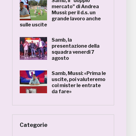
Samb, il “doppio
mercato” di Andrea
Mussi: per il d.s. un
grande lavoro anche
sulle uscite
Samb, la
presentazione della
squadra venerdì 7
agosto
Samb, Mussi: «Prima le
uscite, poi valuteremo
col mister le entrate
da fare»
Categorie