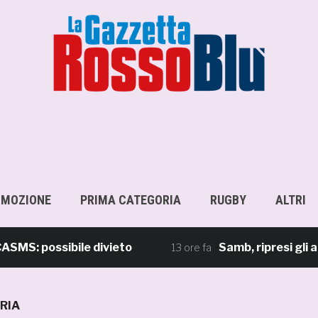
OMOZIONE
PRIMA CATEGORIA
RUGBY
ALTRI
 possibile divieto
Samb, ripresi gli allena
13 ore fa
RIA