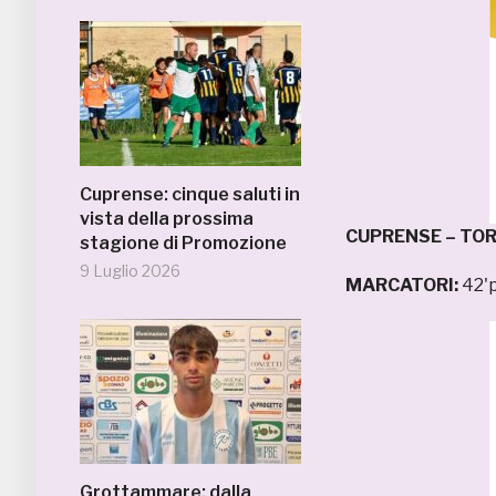
Cuprense: cinque saluti in
vista della prossima
CUPRENSE – TORR
stagione di Promozione
9 Luglio 2026
MARCATORI:
42'p
Grottammare: dalla