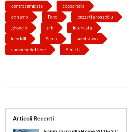
centrocampista
coppa italia
ex samb
Fano
gazzetta rossoblu
girone b
grb
intervista
luca lulli
Samb
samb-fano
sambenedettese
Serie C
Articoli Recenti
Samb, la maglia Home 2026/27: