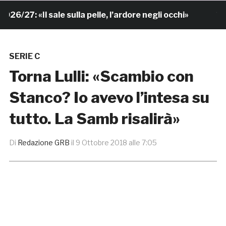
7: «Il sale sulla pelle, l’ardore negli occhi»
7 ore f
SERIE C
Torna Lulli: «Scambio con
Stanco? Io avevo l’intesa su
tutto. La Samb risalirà»
Di
Redazione GRB
il
9 Ottobre 2018 alle 7:05