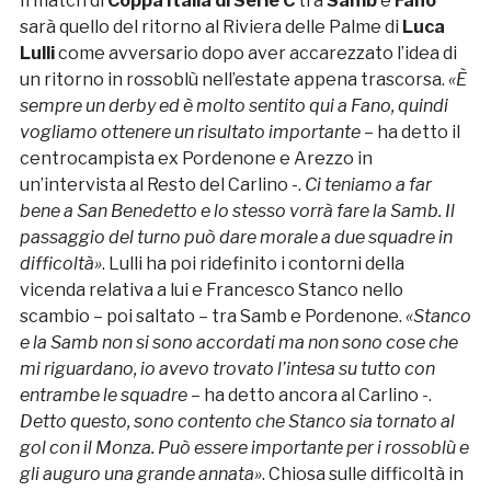
Il match di
Coppa Italia di Serie C
tra
Samb
e
Fano
sarà quello del ritorno al Riviera delle Palme di
Luca
Lulli
come avversario dopo aver accarezzato l’idea di
un ritorno in rossoblù nell’estate appena trascorsa.
«È
sempre un derby ed è molto sentito qui a Fano, quindi
vogliamo ottenere un risultato importante
– ha detto il
centrocampista ex Pordenone e Arezzo in
un’intervista al Resto del Carlino -.
Ci teniamo a far
bene a San Benedetto e lo stesso vorrà fare la Samb. Il
passaggio del turno può dare morale a due squadre in
difficoltà»
. Lulli ha poi ridefinito i contorni della
vicenda relativa a lui e Francesco Stanco nello
scambio – poi saltato – tra Samb e Pordenone.
«Stanco
e la Samb non si sono accordati ma non sono cose che
mi riguardano, io avevo trovato l’intesa su tutto con
entrambe le squadre
– ha detto ancora al Carlino -.
Detto questo, sono contento che Stanco sia tornato al
gol con il Monza. Può essere importante per i rossoblù e
gli auguro una grande annata»
. Chiosa sulle difficoltà in