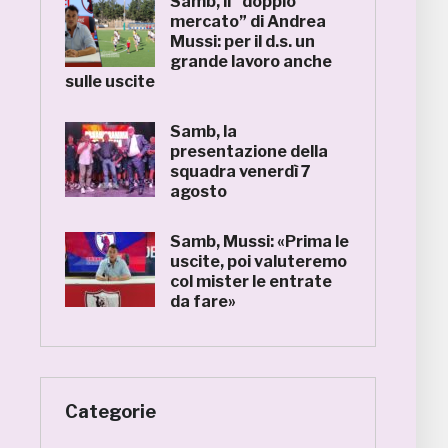
Samb, il “doppio
mercato” di Andrea
Mussi: per il d.s. un
grande lavoro anche
sulle uscite
Samb, la
presentazione della
squadra venerdì 7
agosto
Samb, Mussi: «Prima le
uscite, poi valuteremo
col mister le entrate
da fare»
Categorie