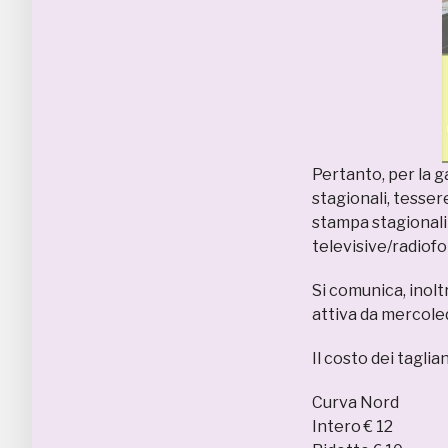
Pertanto, per la 
stagionali, tessere
stampa stagionali 
televisive/radiofo
Si comunica, inolt
attiva da mercoled
Il costo dei taglia
Curva Nord
Intero € 12