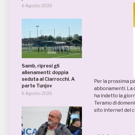
6 Agosto 2026
Samb, ripresi gli
allenamenti: doppia
seduta al Ciarrocchi. A
Per la prossima pa
parte Tunjov
abbonamenti. La d
6 Agosto 2026
ha indetto la gior
Teramo di domenica
sito internet del c