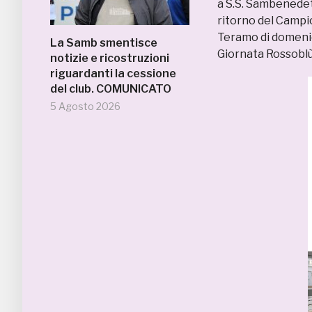
a S.S. Sambenedet
ritorno del Campi
Teramo di domenica
La Samb smentisce
Giornata Rossoblù
notizie e ricostruzioni
riguardanti la cessione
del club. COMUNICATO
5 Agosto 2026