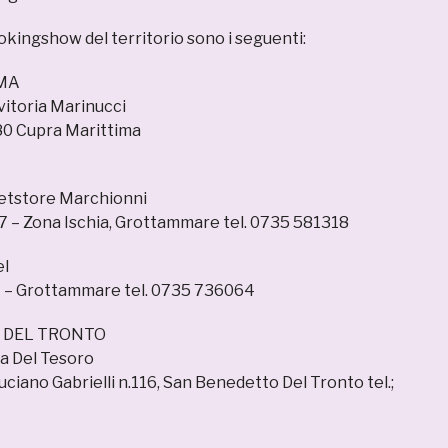
okingshow del territorio sono i seguenti:
MA
itoria Marinucci
80 Cupra Marittima
etstore Marchionni
 97 – Zona Ischia, Grottammare tel. 0735 581318
el
i 1 – Grottammare tel. 0735 736064
 DEL TRONTO
la Del Tesoro
ciano Gabrielli n.116, San Benedetto Del Tronto tel.;