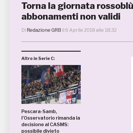
Torna la giornata rossob
abbonamenti non validi
Di
Redazione GRB
il
6 Aprile 2018 alle 18:32
Altro in Serie C:
Pescara-Samb,
l’Osservatorio rimanda la
decisione al CASMS:
possibile divieto