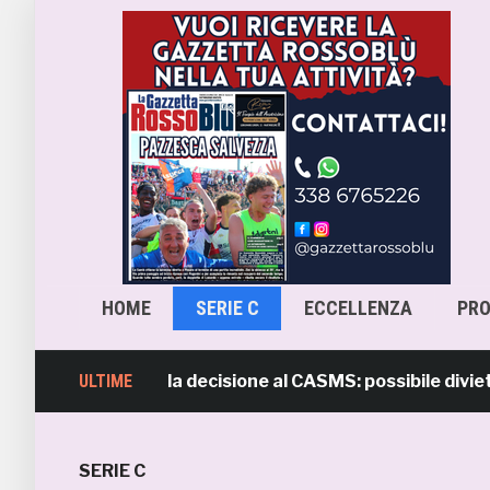
HOME
SERIE C
ECCELLENZA
PR
rio rimanda la decisione al CASMS: possibile divieto
ULTIME
SERIE C