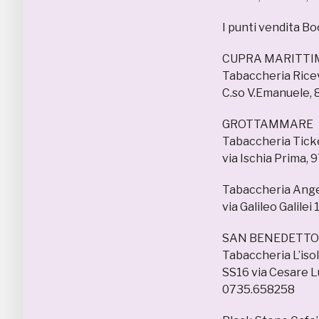
I punti vendita Bo
CUPRA MARITTI
Tabaccheria Ricev
C.so V.Emanuele, 
GROTTAMMARE
Tabaccheria Tick
via Ischia Prima,
Tabaccheria Ang
via Galileo Galile
SAN BENEDETTO
Tabaccheria L’iso
SS16 via Cesare Lu
0735.658258