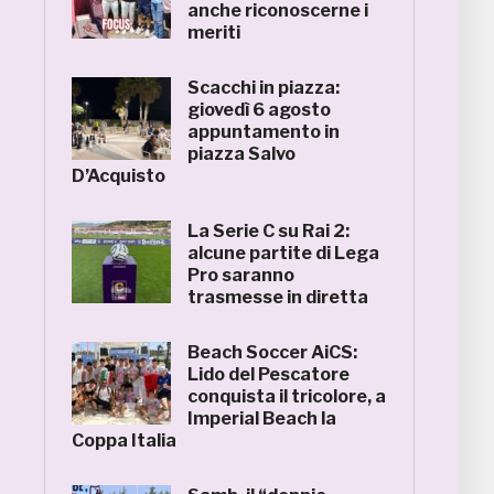
anche riconoscerne i
meriti
Scacchi in piazza:
giovedì 6 agosto
appuntamento in
piazza Salvo
D’Acquisto
La Serie C su Rai 2:
alcune partite di Lega
Pro saranno
trasmesse in diretta
Beach Soccer AiCS:
Lido del Pescatore
conquista il tricolore, a
Imperial Beach la
Coppa Italia