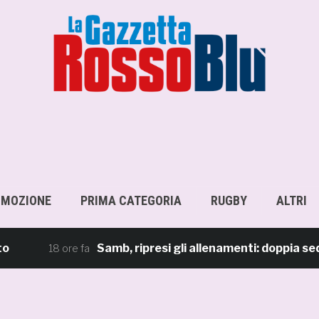
OMOZIONE
PRIMA CATEGORIA
RUGBY
ALTRI
Samb, ripresi gli allenamenti: doppia seduta al
18 ore fa