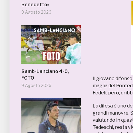
Benedetto»
9 Agosto 2026
Samb-Lanciano 4-0,
FOTO
Il giovane difenso
9 Agosto 2026
maglia del Ponted
Fedeli, però, drib
La difesa è uno d
grandi manovre. Son
valutando in quest
Tedeschi, resta viv