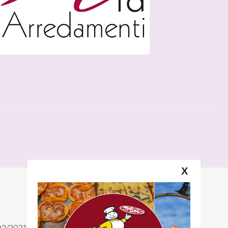
X
Segui la GRB
Facebook