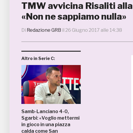
TMW avvicina Risaliti alla
«Non ne sappiamo nulla»
Di
Redazione GRB
il
26 Giugno 2017 alle 14:38
Altro in Serie C:
Samb-Lanciano 4-0,
Sgarbi: «Voglio mettermi
in gioco in una piazza
calda come San