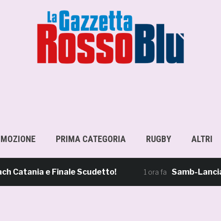
OMOZIONE
PRIMA CATEGORIA
RUGBY
ALTRI
ania e Finale Scudetto!
Samb-Lanciano 4-0,
1 ora fa