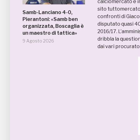
calciomercato è in
sito tuttomercato
Samb-Lanciano 4-0,
confronti di Giaco
Pierantoni: «Samb ben
disputato quasi 40
organizzata, Boscaglia è
2016/17. L’ammini
un maestro di tattica»
dribbla la questi
9 Agosto 2026
dai vari procurato