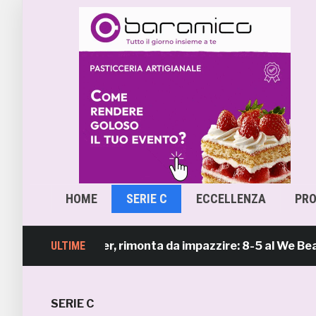
HOME
SERIE C
ECCELLENZA
PR
Beach Soccer, rimonta da impazzire: 8-5 al We Beach Cat
ULTIME
SERIE C