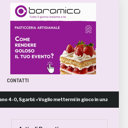
CONTATTI
 Sgarbi: «Voglio mettermi in gioco in una piazza calda