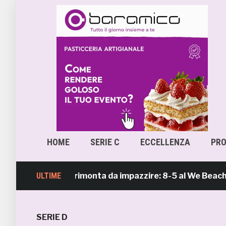
HOME
SERIE C
ECCELLENZA
PR
ch Soccer, rimonta da impazzire: 8-5 al We Beach Catani
ULTIME
SERIE D