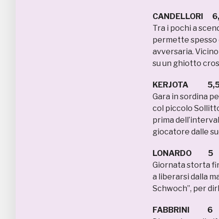
CANDELLORI 6
Tra i pochi a scen
permette spesso d
avversaria. Vicino
su un ghiotto cro
KERJOTA 5,
Gara in sordina pe
col piccolo Sollit
prima dell’interva
giocatore dalle su
LONARDO 5
Giornata storta fi
a liberarsi dalla m
Schwoch”, per dirl
FABBRINI 6