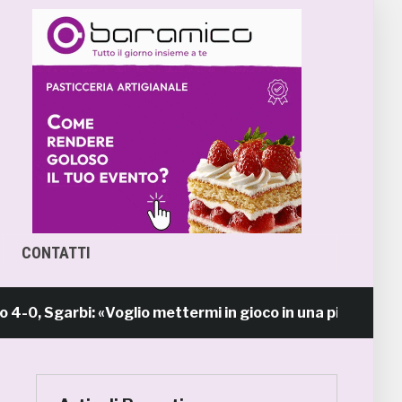
CONTATTI
garbi: «Voglio mettermi in gioco in una piazza calda c