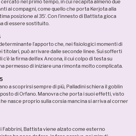
iù cercato nel primo tempo, in cui recapita almeno due
anti ai compagni, come quello che porta Kerjota alla
ima posizione al 35’. Con l’innesto di Battista gioca
a di essere sostituito.
5
determinante l’apporto che, nei fisiologici momenti di
itolari, può arrivare dalle seconde linee. Sui sofferti
i c’è la firma dell’ex Ancona, il cui colpo di testa su
 ha permesso di iniziare una rimonta molto complicata.
5
ano a scoprirsi sempre di più, Palladini schiera il goblin
l posto di Orfano. Manovra che porta i suoi effetti, visto
he nasce proprio sulla corsia mancina si arriva al corner
i Fabbrini, Battista viene alzato come esterno