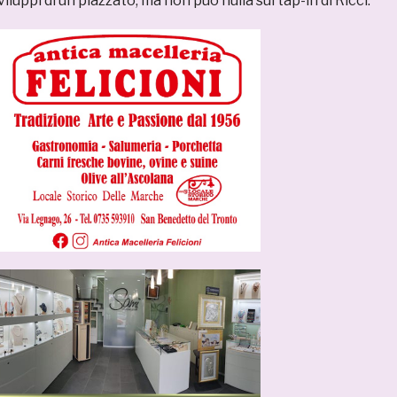
viluppi di un piazzato, ma non può nulla sul tap-in di Ricci.