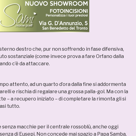
’esterno destro che, pur non soffrendo in fase difensiva,
uto sostanziale (come invece prova a fare Orfano dalla
ando c’è da attaccare.
po attento, ad un quarto d’ora dalla fine si addormenta
arelli e rischia di regalare una grossa palla-gol. Ma con la
e – a recupero iniziato – di completare la rimonta gli si
si tutto.
e senza macchie per il centrale rossoblù, anche oggi
assenza di Eusepi. Non concede mai spazio a Papa Samba,