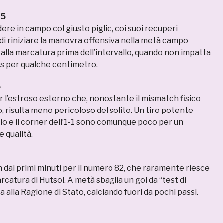
,5
dere in campo col giusto piglio, coi suoi recuperi
i riniziare la manovra offensiva nella metà campo
 alla marcatura prima dell’intervallo, quando non impatta
ss per qualche centimetro.
5
r l’estroso esterno che, nonostante il mismatch fisico
to, risulta meno pericoloso del solito. Un tiro potente
llo e il corner dell’1-1 sono comunque poco per un
e qualità.
n dai primi minuti per il numero 82, che raramente riesce
arcatura di Hutsol. A metà sbaglia un gol da “test di
a alla Ragione di Stato, calciando fuori da pochi passi.