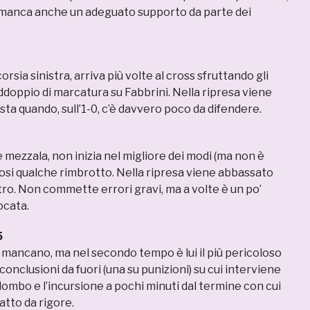
 manca anche un adeguato supporto da parte dei
orsia sinistra, arriva più volte al cross sfruttando gli
addoppio di marcatura su Fabbrini. Nella ripresa viene
ista quando, sull’1-0, c’è davvero poco da difendere.
ezzala, non inizia nel migliore dei modi (ma non è
dosi qualche rimbrotto. Nella ripresa viene abbassato
ro. Non commette errori gravi, ma a volte è un po’
ocata.
5
 mancano, ma nel secondo tempo è lui il più pericoloso
 conclusioni da fuori (una su punizioni) su cui interviene
ombo e l’incursione a pochi minuti dal termine con cui
atto da rigore.