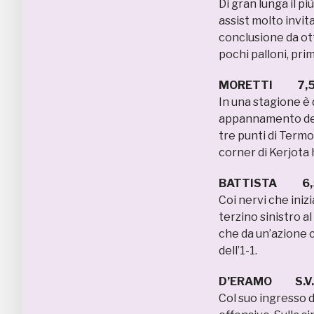
Di gran lunga il p
assist molto invit
conclusione da ott
pochi palloni, prim
MORETTI 7,
In una stagione è 
appannamento dei t
tre punti di Termol
corner di Kerjota
BATTISTA 6,
Coi nervi che inizi
terzino sinistro a
che da un’azione c
dell’1-1.
D’ERAMO S.V.
Col suo ingresso d