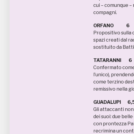
cui – comunque –
compagni.
ORFANO 6
Propositivo sulla c
spazi creati dal r
sostituito da Batt
TATARANNI 6
Confermato come m
l’unico), prenden
come terzino dest
remissivo nella gi
GUADALUPI 6,
Gli attaccanti non
dei suoi: due belle
con prontezza Pal
recrimina un cont