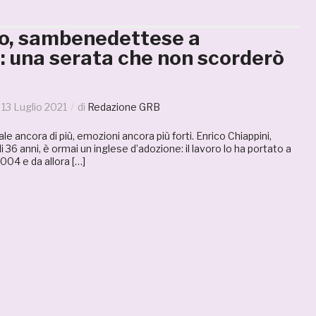
«Io, sambenedettese a
 una serata che non scorderò
13 Luglio 2021
di
Redazione GRB
e ancora di più, emozioni ancora più forti. Enrico Chiappini,
6 anni, è ormai un inglese d’adozione: il lavoro lo ha portato a
 2004 e da allora […]