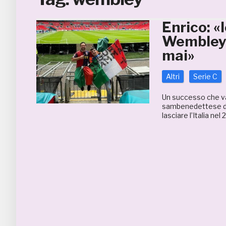
Enrico: 
Wembley:
mai»
Altri
Serie C
Un successo che val
sambenedettese di 3
lasciare l’Italia nel