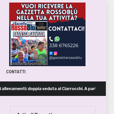
CONTATTI
llenamenti: doppia seduta al Ciarrocchi. A parte Tunjov