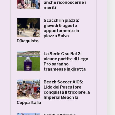
anche riconoscerne i
meriti
Scacchi in piazza:
giovedì 6 agosto
appuntamento in
piazza Salvo
D’Acquisto
La Serie C su Rai 2:
alcune partite di Lega
Pro saranno
trasmesse in diretta
Beach Soccer AiCS:
Lido del Pescatore
conquista il tricolore, a
Imperial Beach la
Coppa Italia