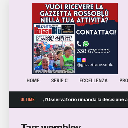
HOME
SERIE C
ECCELLENZA
PR
Pescara-Samb, l’Osservatorio rimanda la decisione al CA
ULTIME
Tag:
wembley