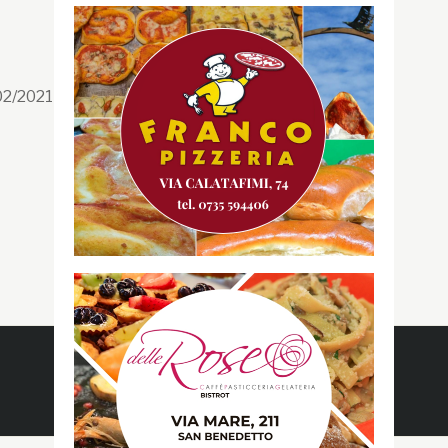
Segui la GRB
Facebook
/02/2021 n. 199/2021
Instagram
Twitter
Youtube
Gazzetta RossoBlù