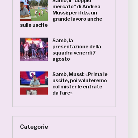
Samb, il “doppio
mercato” di Andrea
Mussi: per il d.s. un
grande lavoro anche
sulle uscite
Samb, la
presentazione della
squadra venerdì 7
agosto
Samb, Mussi: «Prima le
uscite, poi valuteremo
col mister le entrate
da fare»
Categorie