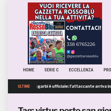
HOME
SERIE C
ECCELLENZA
PR
amb, Lorenzo Sgarbi è ufficiale: l’attaccante arriva in pre
ULTIME
Tag:
virtus porto san gio