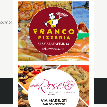
Segui la GRB
Facebook
/02/2021 n. 199/2021
Instagram
Twitter
Youtube
Gazzetta RossoBlù