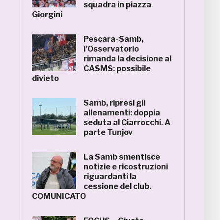
squadra in piazza
Giorgini
Pescara-Samb,
l’Osservatorio
rimanda la decisione al
CASMS: possibile
divieto
Samb, ripresi gli
allenamenti: doppia
seduta al Ciarrocchi. A
parte Tunjov
La Samb smentisce
notizie e ricostruzioni
riguardanti la
cessione del club.
COMUNICATO