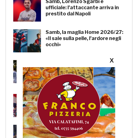
Samb, Lorenzo Sgarbi è
ufficiale: l’attaccante arriva in
prestito dal Napoli
Samb, la maglia Home 2026/27:
«Il sale sulla pelle, l’ardore negli
occhi»
X
Primavera 4, il calendario della
Samb: Folgore Caratese
all’esordio, prima trasferta a
Forlì
Samb, su il sipario: stasera la
presentazione della squadra in
piazza Giorgini
Pescara-Samb, l’Osservatorio
rimanda la decisione al CASMS: