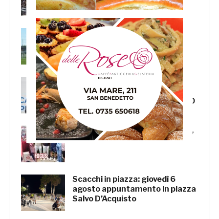
possibile divieto
Samb, ripresi gli allenamenti:
doppia seduta al Ciarrocchi. A
parte Tunjov
La Samb smentisce notizie e
ricostruzioni riguardanti la
cessione del club. COMUNICATO
FOCUS – Giusto criticare Massi,
ma anche riconoscerne i meriti
Scacchi in piazza: giovedì 6
agosto appuntamento in piazza
Salvo D’Acquisto