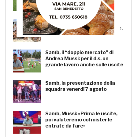
trasmesse in diretta
Beach Soccer AiCS: Lido del
Pescatore conquista il tricolore,
a Imperial Beach la Coppa Italia
Samb, il “doppio mercato” di
Andrea Mussi: per il d.s. un
grande lavoro anche sulle uscite
Samb, la presentazione della
squadra venerdì 7 agosto
Samb, Mussi: «Prima le uscite,
poi valuteremo col mister le
entrate da fare»