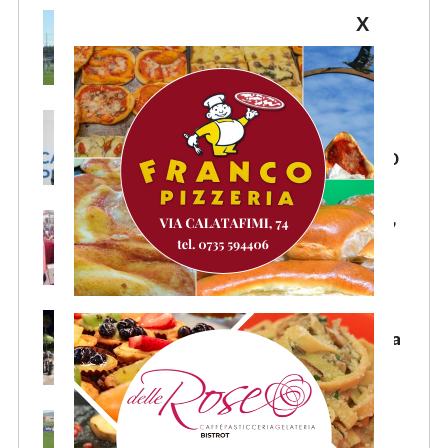
X
La Samb smentisce notizie e
ricostruzioni riguardanti la
cessione del club. COMUNICATO
FOCUS – Giusto criticare Massi,
ma anche riconoscerne i meriti
Scacchi in piazza: giovedì 6
agosto appuntamento in piazza
Salvo D’Acquisto
La Serie C su Rai 2: alcune
partite di Lega Pro saranno