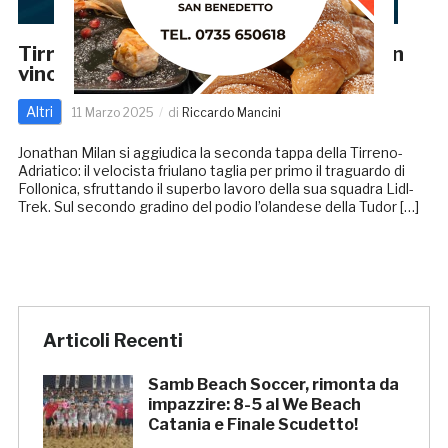
Tirreno-Adriatico 2025, 2^ tappa: Milan
vince in volata. Ganna resta leader
Altri
11 Marzo 2025
di
Riccardo Mancini
Jonathan Milan si aggiudica la seconda tappa della Tirreno-
Adriatico: il velocista friulano taglia per primo il traguardo di
Follonica, sfruttando il superbo lavoro della sua squadra Lidl-
Trek. Sul secondo gradino del podio l’olandese della Tudor […]
Articoli Recenti
Samb Beach Soccer, rimonta da
impazzire: 8-5 al We Beach
Catania e Finale Scudetto!