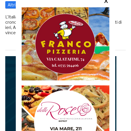
X
Altri
12 Marzo 2025
di
Riccardo Mancini
L’Italia fa tre su tre. Dopo i successi di Filippo Ganna nella
crono inaugurale e Jonathan Milan nella tappa per velocisti di
ieri, Andrea Vendrame della Decathlon AG2R La Mondiale
vince in volata la terza […]