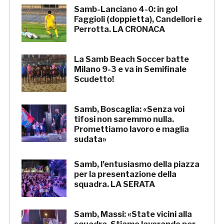
Samb-Lanciano 4-0: in gol
Faggioli (doppietta), Candellori e
Perrotta. LA CRONACA
La Samb Beach Soccer batte
Milano 9-3 e va in Semifinale
Scudetto!
Samb, Boscaglia: «Senza voi
tifosi non saremmo nulla.
Promettiamo lavoro e maglia
sudata»
Samb, l’entusiasmo della piazza
per la presentazione della
squadra. LA SERATA
Samb, Massi: «State vicini alla