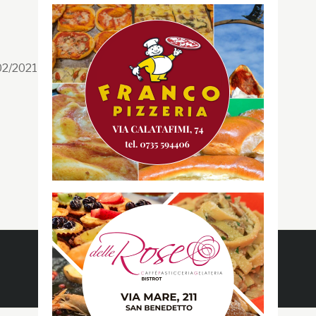
Segui la GRB
Facebook
/02/2021 n. 199/2021
Instagram
Twitter
Youtube
Gazzetta RossoBlù