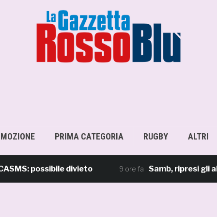
OMOZIONE
PRIMA CATEGORIA
RUGBY
ALTRI
S: possibile divieto
Samb, ripresi gli alle
9 ore fa