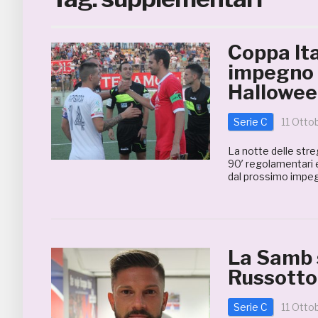
Coppa Ita
impegno 
Hallowe
Serie C
11 Otto
La notte delle stre
90′ regolamentari 
dal prossimo impegn
La Samb s
Russotto
Serie C
11 Otto