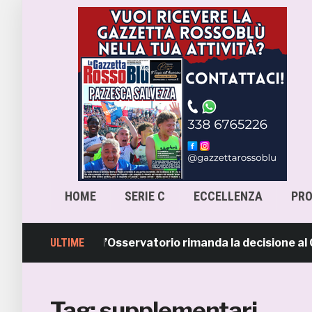
HOME
SERIE C
ECCELLENZA
PR
escara-Samb, l’Osservatorio rimanda la decisione al CASM
ULTIME
Tag:
supplementari