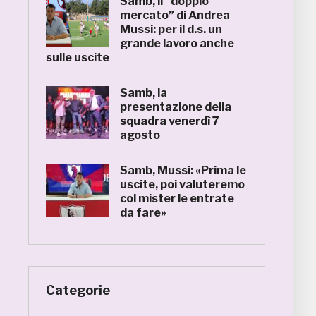
Samb, il “doppio
mercato” di Andrea
Mussi: per il d.s. un
grande lavoro anche
sulle uscite
Samb, la
presentazione della
squadra venerdì 7
agosto
Samb, Mussi: «Prima le
uscite, poi valuteremo
col mister le entrate
da fare»
Categorie