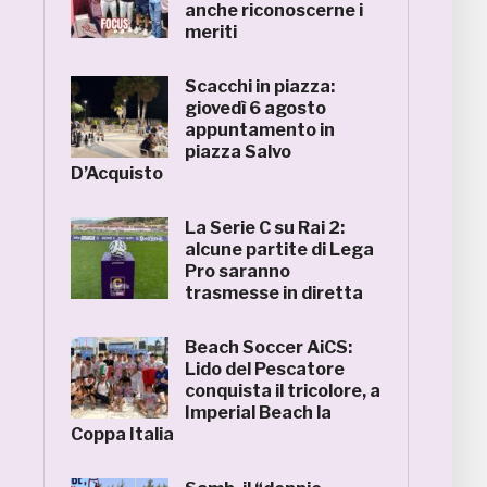
anche riconoscerne i
meriti
Scacchi in piazza:
giovedì 6 agosto
appuntamento in
piazza Salvo
D’Acquisto
La Serie C su Rai 2:
alcune partite di Lega
Pro saranno
trasmesse in diretta
Beach Soccer AiCS:
Lido del Pescatore
conquista il tricolore, a
Imperial Beach la
Coppa Italia