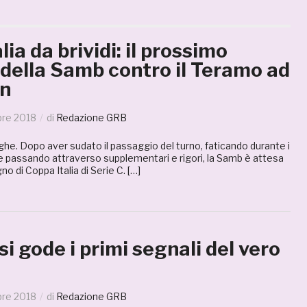
lia da brividi: il prossimo
della Samb contro il Teramo ad
en
bre 2018
di
Redazione GRB
ghe. Dopo aver sudato il passaggio del turno, faticando durante i
e passando attraverso supplementari e rigori, la Samb è attesa
o di Coppa Italia di Serie C. […]
i gode i primi segnali del vero
bre 2018
di
Redazione GRB