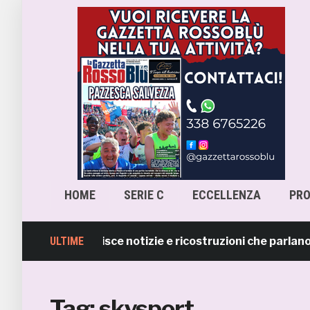
HOME
SERIE C
ECCELLENZA
PR
La Samb smentisce notizie e ricostruzioni che parlano di
ULTIME
Tag:
skysport