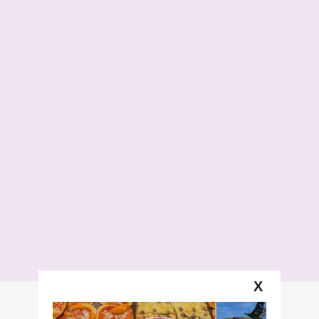
X
Segui la GRB