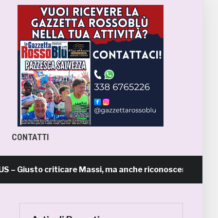
CONTATTI
Giusto criticare Massi, ma anche riconoscerne i meriti