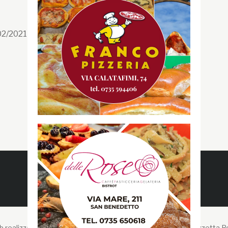
Facebook
/02/2021 n. 199/2021
Instagram
Twitter
Youtube
Gazzetta RossoBlù
 realizzato da Liberi Cantieri Digitali -
Copyright © 2026 Gazzetta R