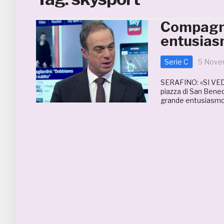
Compagno
entusias
Serie C
5 Nove
SERAFINO: «SI VED
piazza di San Bened
grande entusiasmo»