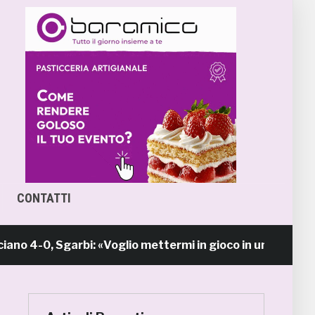
CONTATTI
-0, Sgarbi: «Voglio mettermi in gioco in una piazza ca