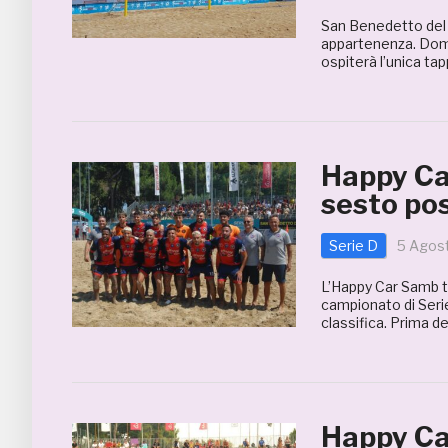
San Benedetto del 
appartenenza. Dome
ospiterà l’unica tap
Happy Car
sesto pos
Serie D
5 Agos
L’Happy Car Samb tr
campionato di Serie
classifica. Prima de
Happy Car