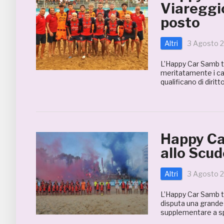
Viareggio
posto
Altri
3 Agosto 
L’Happy Car Samb t
meritatamente i camp
qualificano di diritt
Happy Car
allo Scud
Altri
3 Agosto 
L’Happy Car Samb to
disputa una grande 
supplementare a spu