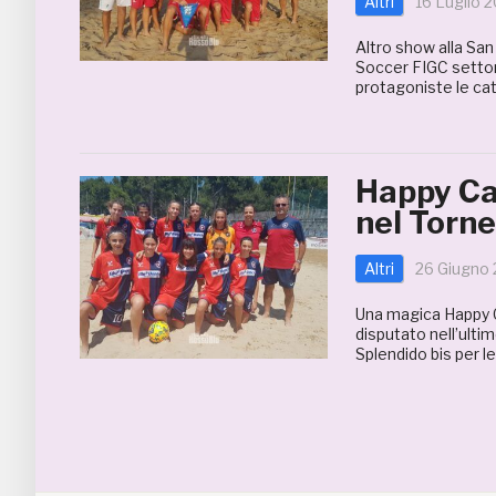
Altri
16 Luglio 
Altro show alla Sa
Soccer FIGC settor
protagoniste le cat
Happy Ca
nel Torn
Altri
26 Giugno
Una magica Happy C
disputato nell’ult
Splendido bis per 