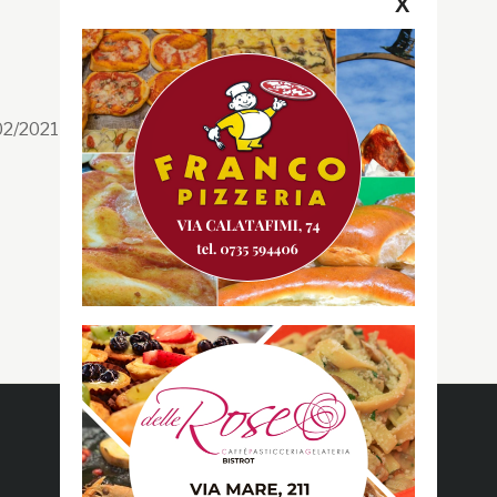
X
Segui la GRB
Facebook
/02/2021 n. 199/2021
Instagram
Twitter
Youtube
Gazzetta RossoBlù