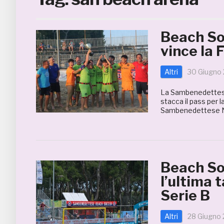
Beach So
vince la 
Altri
30 Giugno
La Sambenedettese 
stacca il pass per 
Sambenedettese Ne
Beach So
l’ultima 
Serie B
Altri
28 Giugno