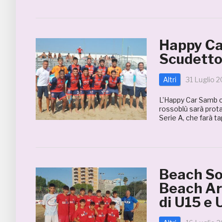
Happy Car
Scudetto:
Altri
31 Luglio 
L’Happy Car Samb ch
rossoblù sarà prota
Serie A, che farà t
Beach So
Beach Are
di U15 e 