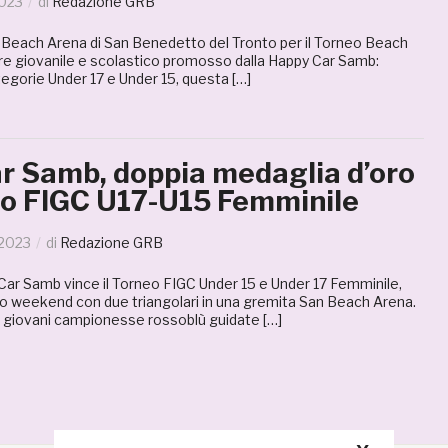
2023
di
Redazione GRB
n Beach Arena di San Benedetto del Tronto per il Torneo Beach
e giovanile e scolastico promosso dalla Happy Car Samb:
egorie Under 17 e Under 15, questa […]
r Samb, doppia medaglia d’oro
eo FIGC U17-U15 Femminile
 2023
di
Redazione GRB
ar Samb vince il Torneo FIGC Under 15 e Under 17 Femminile,
imo weekend con due triangolari in una gremita San Beach Arena.
le giovani campionesse rossoblù guidate […]