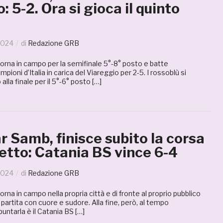
: 5-2. Ora si gioca il quinto
2024
di
Redazione GRB
orna in campo per la semifinale 5°-8° posto e batte
ioni d’Italia in carica del Viareggio per 2-5. I rossoblù si
o alla finale per il 5°-6° posto […]
 Samb, finisce subito la corsa
etto: Catania BS vince 6-4
2024
di
Redazione GRB
rna in campo nella propria città e di fronte al proprio pubblico
partita con cuore e sudore. Alla fine, però, al tempo
ntarla è il Catania BS […]