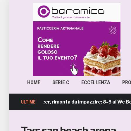
HOME
SERIE C
ECCELLENZA
PR
b Beach Soccer, rimonta da impazzire: 8-5 al We Beach C
ULTIME
Tag:
san beach arena