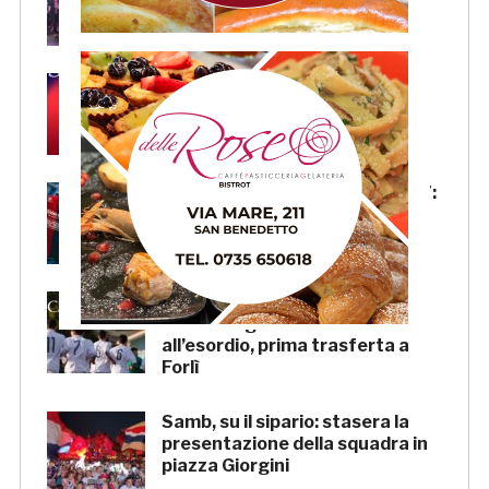
crescere»
Samb, Lorenzo Sgarbi è
ufficiale: l’attaccante arriva in
prestito dal Napoli
Samb, la maglia Home 2026/27:
«Il sale sulla pelle, l’ardore negli
occhi»
Primavera 4, il calendario della
Samb: Folgore Caratese
all’esordio, prima trasferta a
Forlì
Samb, su il sipario: stasera la
presentazione della squadra in
piazza Giorgini