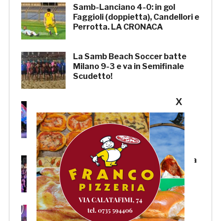
Samb-Lanciano 4-0: in gol
Faggioli (doppietta), Candellori e
Perrotta. LA CRONACA
La Samb Beach Soccer batte
Milano 9-3 e va in Semifinale
Scudetto!
X
Samb, Boscaglia: «Senza voi
tifosi non saremmo nulla.
Promettiamo lavoro e maglia
sudata»
Samb, l’entusiasmo della piazza
per la presentazione della
squadra. LA SERATA
Samb, Massi: «State vicini alla
squadra. Stiamo lavorando per