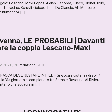
ngelo; Lescano, Maxi Lopez. A disp. Laborda, Fusco, Biondi, Trillò,
o Terracino, Scrugli, Goicoechea, De Ciancio. All. Montero.
 numerico): […]
enna, LE PROBABILI | Davanti
are la coppia Lescano-Maxi
zo 2021
di
Redazione GRB
CCA DEVE RESTARE IN PIEDI» Si gioca a distanza di soli 7
della 31^ giornata di campionato tra Samb e Ravenna. Al Riviera
ontano una squadra in […]