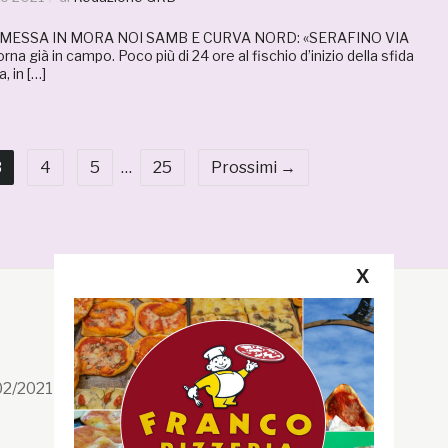
 MESSA IN MORA NOI SAMB E CURVA NORD: «SERAFINO VIA
a già in campo. Poco più di 24 ore al fischio d’inizio della sfida
 in […]
3
4
5
…
25
Prossimi →
X
Segui la GRB
Facebook
/02/2021 n. 199/2021
Instagram