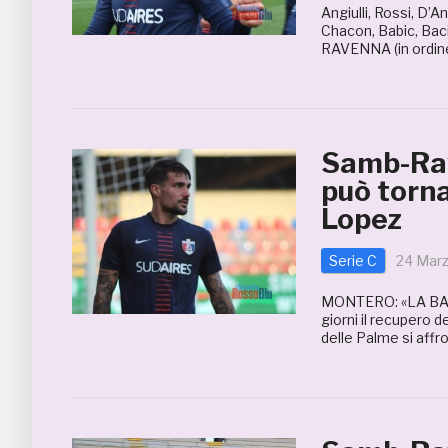
Angiulli, Rossi, D’A
Chacon, Babic, Baci
RAVENNA (in ordine
Samb-Rav
può torn
Lopez
Serie C
24 Mar
MONTERO: «LA BARA
giorni il recupero 
delle Palme si affr