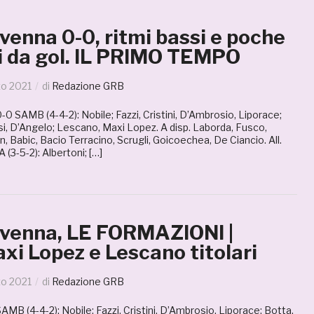
enna 0-0, ritmi bassi e poche
i da gol. IL PRIMO TEMPO
zo 2021
di
Redazione GRB
AMB (4-4-2): Nobile; Fazzi, Cristini, D’Ambrosio, Liporace;
ssi, D’Angelo; Lescano, Maxi Lopez. A disp. Laborda, Fusco,
on, Babic, Bacio Terracino, Scrugli, Goicoechea, De Ciancio. All.
3-5-2): Albertoni; […]
enna, LE FORMAZIONI |
xi Lopez e Lescano titolari
zo 2021
di
Redazione GRB
(4-4-2): Nobile; Fazzi, Cristini, D’Ambrosio, Liporace; Botta,