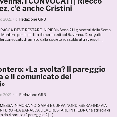
enna, I CONVOCATI | Riecco
z, c’è anche Cristini
o 2021
di
Redazione GRB
CCA DEVE RESTARE IN PIEDI» Sono 21 i giocatori della Samb
Montero per la partita di mercoledì col Ravenna. Di seguito
ei convocati, diramato dalla società rossoblù attraverso […]
tero: «La svolta? Il pareggio
a e il comunicato dei
i»
o 2021
di
Redazione GRB
 MESSA IN MORA NOI SAMB E CURVA NORD: «SERAFINO VIA
ERO: «LA BARACCA DEVE RESTARE IN PIEDI» Una striscia di
ra da 4 partite (2 pareggi e 2 […]