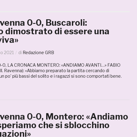
enna 0-0, Buscaroli:
 dimostrato di essere una
viva»
zo 2021
di
Redazione GRB
-0, LA CRONACA MONTERO: «ANDIAMO AVANTI…» FABIO
l. Ravenna): «Abbiamo preparato la partita cercando di
n po’ più bassi del solito e i ragazzi si sono comportati bene.
enna 0-0, Montero: «Andiamo
speriamo che si sblocchino
uazioni»