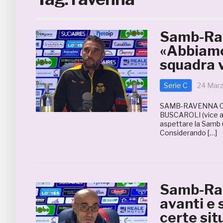
Samb-Rav
«Abbiamo
squadra 
Serie C
24 Mar
SAMB-RAVENNA 0
BUSCAROLI (vice al
aspettare la Samb u
Considerando […]
Samb-Rav
avanti e 
certe sit