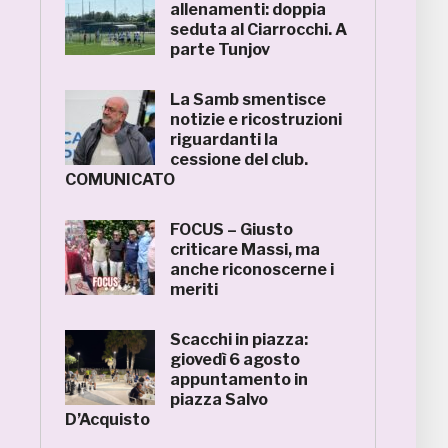
allenamenti: doppia
seduta al Ciarrocchi. A
parte Tunjov
La Samb smentisce
notizie e ricostruzioni
riguardanti la
cessione del club.
COMUNICATO
FOCUS – Giusto
criticare Massi, ma
anche riconoscerne i
meriti
Scacchi in piazza:
giovedì 6 agosto
appuntamento in
piazza Salvo
D’Acquisto