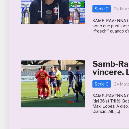
Serie C
24 Mar
SAMB-RAVENNA 0-0
sono due punti pers
“freschi” quando c’
Samb-Rav
vincere
Serie C
24 Mar
SAMB-RAVENNA 0-0 S
(dal 36’st Trillò); B
Maxi Lopez. A disp.
Ciancio. All. […]