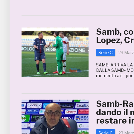
Samb, co
Lopez, Cri
Serie C
23 Marz
SAMB, ARRIVA LA
DALLA SAMB» MON
momento a dir poco
Samb-Rav
dando il
restare i
Serie C
23 Marz