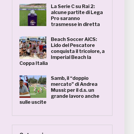
La Serie C su Rai 2:
alcune partite di Lega
Pro saranno
trasmesse in diretta
Beach Soccer AiCS:
Lido del Pescatore
conquista il tricolore, a
Imperial Beach la
Coppa Italia
Samb, il “doppio
mercato” di Andrea
Mussi: per il d.s. un
grande lavoro anche
sulle uscite