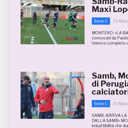
Samb-Rav
Maxi Lope
Serie C
23 Marz
MONTERO: «LA BARA
convocati da Paolo 
l’elenco completo d
Samb, Mon
di Perugi
calciator
Serie C
23 Marz
SAMB, ARRIVA LA
DALLA SAMB» MONT
imbattibilità che du