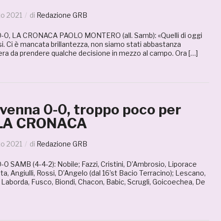
zo 2021
di
Redazione GRB
, LA CRONACA PAOLO MONTERO (all. Samb): «Quelli di oggi
i. Ci è mancata brillantezza, non siamo stati abbastanza
era da prendere qualche decisione in mezzo al campo. Ora […]
enna 0-0, troppo poco per
. LA CRONACA
zo 2021
di
Redazione GRB
AMB (4-4-2): Nobile; Fazzi, Cristini, D’Ambrosio, Liporace
otta, Angiulli, Rossi, D’Angelo (dal 16’st Bacio Terracino); Lescano,
 Laborda, Fusco, Biondi, Chacon, Babic, Scrugli, Goicoechea, De