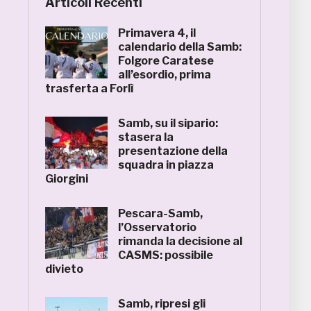
Articoli Recenti
Primavera 4, il
calendario della Samb:
Folgore Caratese
all’esordio, prima
trasferta a Forlì
Samb, su il sipario:
stasera la
presentazione della
squadra in piazza
Giorgini
Pescara-Samb,
l’Osservatorio
rimanda la decisione al
CASMS: possibile
divieto
Samb, ripresi gli