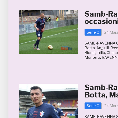
Samb-Rav
occasion
Serie C
24 Mar
SAMB-RAVENNA 0-0 S
Botta, Angiulli, Ro
Biondi, Trillò, Chac
Montero. RAVENNA (
Samb-Rav
Botta, Ma
Serie C
24 Mar
SAMB-RAVENNA SAMB 