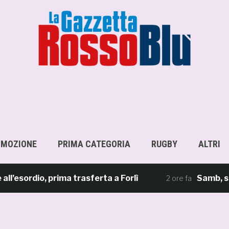
OMOZIONE
PRIMA CATEGORIA
RUGBY
ALTRI
rdio, prima trasferta a Forlì
Samb, su il si
2 ore fa