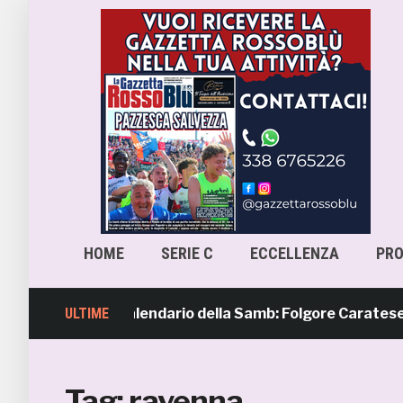
HOME
SERIE C
ECCELLENZA
PR
avera 4, il calendario della Samb: Folgore Caratese all’eso
ULTIME
Tag:
ravenna