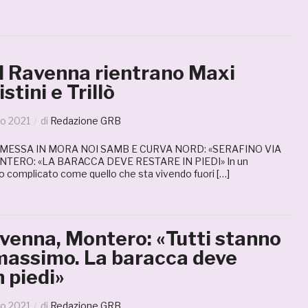
l Ravenna rientrano Maxi
stini e Trillò
o 2021
di
Redazione GRB
 MESSA IN MORA NOI SAMB E CURVA NORD: «SERAFINO VIA
TERO: «LA BARACCA DEVE RESTARE IN PIEDI» In un
 complicato come quello che sta vivendo fuori […]
enna, Montero: «Tutti stanno
 massimo. La baracca deve
n piedi»
o 2021
di
Redazione GRB