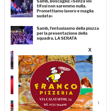
Samb, Boscaglia: «Senza voi
tifosi non saremmo nulla.
Promettiamo lavoro e maglia
sudata»
Samb, l’entusiasmo della piazza
per la presentazione della
squadra. LA SERATA
X
Samb, Massi: «State vicini alla
squadra. Stiamo lavorando per
crescere»
Samb, Lorenzo Sgarbi è
ufficiale: l’attaccante arriva in
prestito dal Napoli
Samb, la maglia Home 2026/27:
«Il sale sulla pelle, l’ardore negli