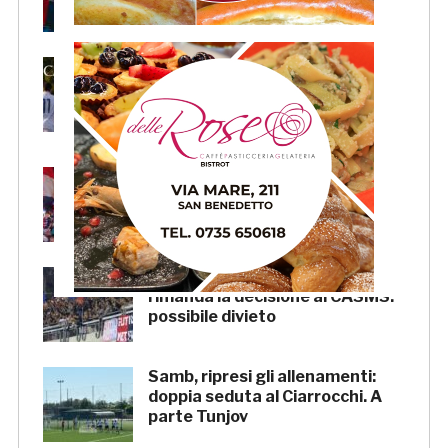
occhi»
Primavera 4, il calendario della
Samb: Folgore Caratese
all’esordio, prima trasferta a
Forlì
Samb, su il sipario: stasera la
presentazione della squadra in
piazza Giorgini
Pescara-Samb, l’Osservatorio
rimanda la decisione al CASMS:
possibile divieto
Samb, ripresi gli allenamenti:
doppia seduta al Ciarrocchi. A
parte Tunjov