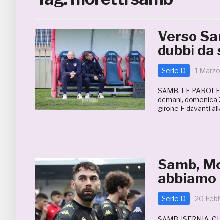
Verso Sam
dubbi da 
Serie D
1 Marz
SAMB, LE PAROLE D
domani, domenica 2 
girone F davanti al
Samb, Mo
abbiamo 
Serie D
20 Feb
SAMB-ISERNIA, GI