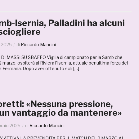
b-Isernia, Palladini ha alcuni
sciogliere
o 2025
di
Riccardo Mancini
I MASSI SU SBAFFO Vigilia di campionato per la Samb che
marzo, ospiterà al Riviera l’Isernia, attuale penultima forza del
la Fermana. Dopo aver ottenuto soli […]
retti: «Nessuna pressione,
un vantaggio da mantenere»
braio 2025
di
Riccardo Mancini
A’ ATTIVA LA PREVENDITA PER IL MATCH DEL 2 MARZO AL