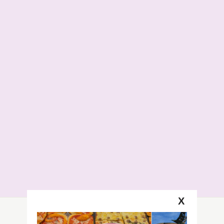
X
Segui la GRB