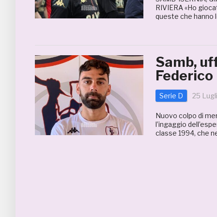
RIVIERA «Ho giocato
queste che hanno le
Samb, uff
Federico
Serie D
25 Lugl
Nuovo colpo di merc
l’ingaggio dell’esp
classe 1994, che nel