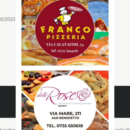
Facebook
/02/2021 n. 199/2021
Instagram
Twitter
Youtube
Gazzetta RossoBlù
 realizzato da Liberi Cantieri Digitali -
Copyright © 2026 Gazzetta R