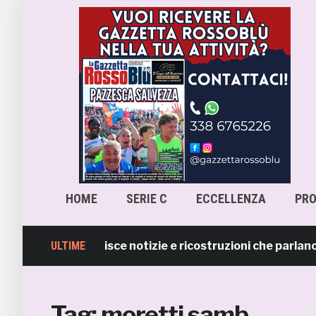
HOME
SERIE C
ECCELLENZA
PR
La Samb smentisce notizie e ricostruzioni che parlano di
ULTIME
Tag:
moretti samb