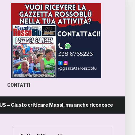
CONTATTI
 Giusto criticare Massi, ma anche riconoscerne i meriti