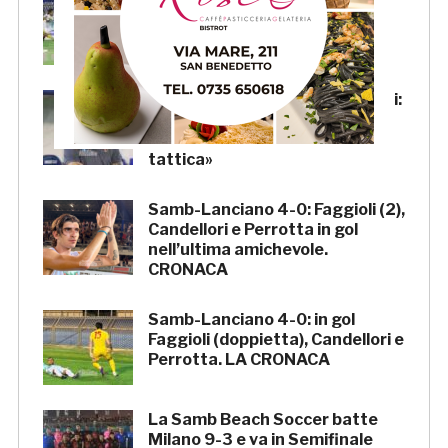
Samb-Lanciano 4-0, Pierantoni:
«Samb ben organizzata,
Boscaglia è un maestro di
tattica»
Samb-Lanciano 4-0: Faggioli (2),
Candellori e Perrotta in gol
nell’ultima amichevole.
CRONACA
Samb-Lanciano 4-0: in gol
Faggioli (doppietta), Candellori e
Perrotta. LA CRONACA
La Samb Beach Soccer batte
Milano 9-3 e va in Semifinale