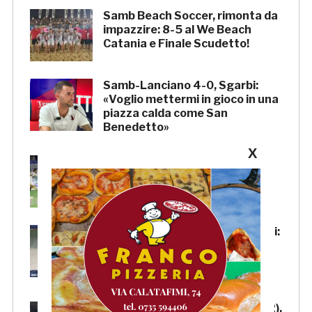
Samb Beach Soccer, rimonta da
impazzire: 8-5 al We Beach
Catania e Finale Scudetto!
Samb-Lanciano 4-0, Sgarbi:
«Voglio mettermi in gioco in una
piazza calda come San
Benedetto»
X
Samb-Lanciano 4-0, FOTO
Samb-Lanciano 4-0, Pierantoni:
«Samb ben organizzata,
Boscaglia è un maestro di
tattica»
Samb-Lanciano 4-0: Faggioli (2),