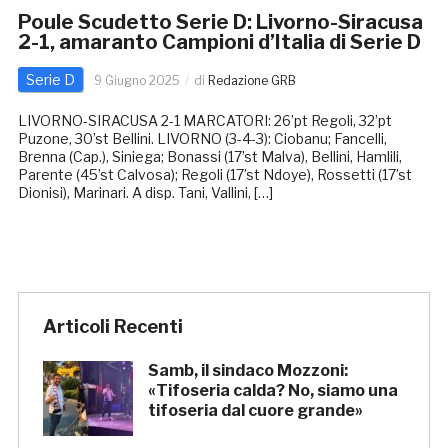
Poule Scudetto Serie D: Livorno-Siracusa
2-1, amaranto Campioni d’Italia di Serie D
Serie D
9 Giugno 2025
di
Redazione GRB
LIVORNO-SIRACUSA 2-1 MARCATORI: 26’pt Regoli, 32’pt
Puzone, 30’st Bellini. LIVORNO (3-4-3): Ciobanu; Fancelli,
Brenna (Cap.), Siniega; Bonassi (17’st Malva), Bellini, Hamlili,
Parente (45’st Calvosa); Regoli (17’st Ndoye), Rossetti (17’st
Dionisi), Marinari. A disp. Tani, Vallini, […]
Articoli Recenti
Samb, il sindaco Mozzoni:
«Tifoseria calda? No, siamo una
tifoseria dal cuore grande»