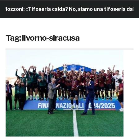
Mozzoni: «Tifoseria calda? No, siamo una tifoseria dal cu
Tag:
livorno-siracusa