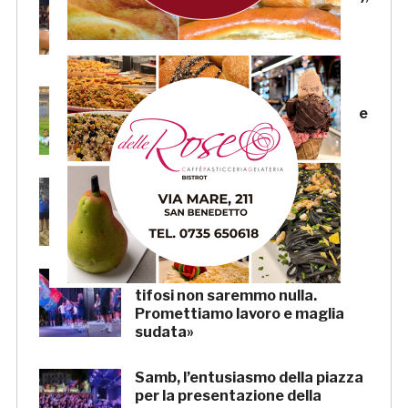
Candellori e Perrotta in gol
nell’ultima amichevole.
CRONACA
Samb-Lanciano 4-0: in gol
Faggioli (doppietta), Candellori e
Perrotta. LA CRONACA
La Samb Beach Soccer batte
Milano 9-3 e va in Semifinale
Scudetto!
Samb, Boscaglia: «Senza voi
tifosi non saremmo nulla.
Promettiamo lavoro e maglia
sudata»
Samb, l’entusiasmo della piazza
per la presentazione della