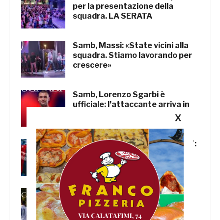
per la presentazione della
squadra. LA SERATA
Samb, Massi: «State vicini alla
squadra. Stiamo lavorando per
crescere»
Samb, Lorenzo Sgarbi è
ufficiale: l’attaccante arriva in
prestito dal Napoli
X
Samb, la maglia Home 2026/27:
«Il sale sulla pelle, l’ardore negli
occhi»
Primavera 4, il calendario della
Samb: Folgore Caratese
all’esordio, prima trasferta a