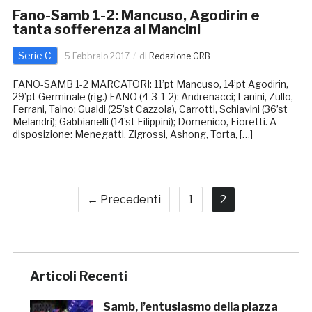
Fano-Samb 1-2: Mancuso, Agodirin e
tanta sofferenza al Mancini
Serie C
5 Febbraio 2017
di
Redazione GRB
FANO-SAMB 1-2 MARCATORI: 11’pt Mancuso, 14’pt Agodirin,
29’pt Germinale (rig.) FANO (4-3-1-2): Andrenacci; Lanini, Zullo,
Ferrani, Taino; Gualdi (25’st Cazzola), Carrotti, Schiavini (36’st
Melandri); Gabbianelli (14’st Filippini); Domenico, Fioretti. A
disposizione: Menegatti, Zigrossi, Ashong, Torta, […]
← Precedenti
1
2
Articoli Recenti
Samb, l’entusiasmo della piazza