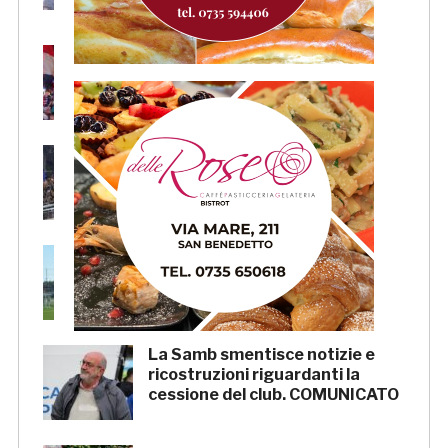
Forlì
Samb, su il sipario: stasera la
presentazione della squadra in
piazza Giorgini
Pescara-Samb, l’Osservatorio
rimanda la decisione al CASMS:
possibile divieto
Samb, ripresi gli allenamenti:
doppia seduta al Ciarrocchi. A
parte Tunjov
La Samb smentisce notizie e
ricostruzioni riguardanti la
cessione del club. COMUNICATO