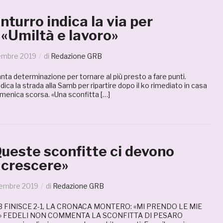
turro indica la via per
: «Umiltà e lavoro»
embre 2019
di
Redazione GRB
ta determinazione per tornare al più presto a fare punti.
ica la strada alla Samb per ripartire dopo il ko rimediato in casa
omenica scorsa. «Una sconfitta […]
Queste sconfitte ci devono
 crescere»
tembre 2019
di
Redazione GRB
 FINISCE 2-1, LA CRONACA MONTERO: «MI PRENDO LE MIE
» FEDELI NON COMMENTA LA SCONFITTA DI PESARO