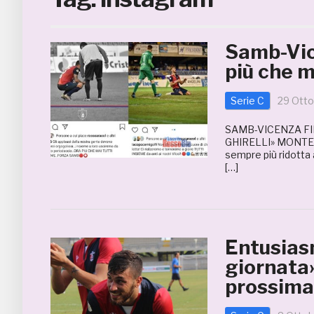
Samb-Vice
più che m
Serie C
29 Otto
SAMB-VICENZA FI
GHIRELLI» MONTERO
sempre più ridotta 
[…]
Entusiasm
giornata»
prossima