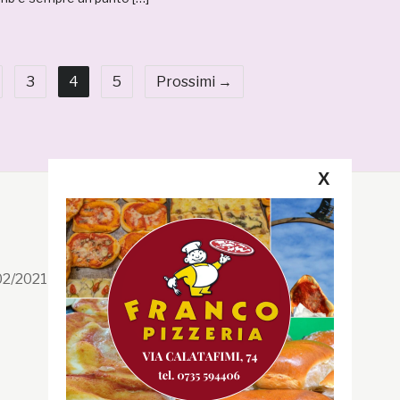
3
4
5
Prossimi →
X
Segui la GRB
Facebook
/02/2021 n. 199/2021
Instagram
Twitter