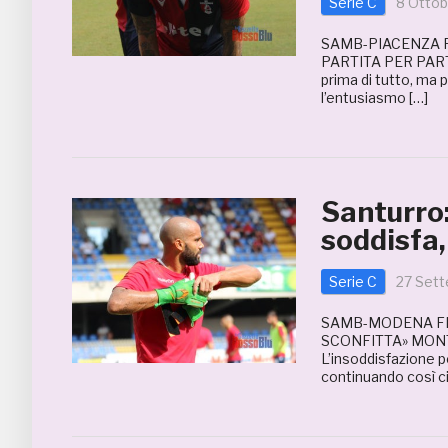
Serie C
8 Ottob
SAMB-PIACENZA F
PARTITA PER PAR
prima di tutto, ma po
l’entusiasmo […]
Santurro:
soddisfa,
Serie C
27 Set
SAMB-MODENA FIN
SCONFITTA» MON
L’insoddisfazione p
continuando così ci