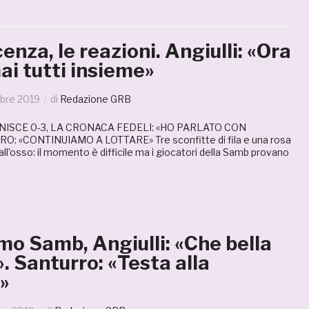
nza, le reazioni. Angiulli: «Ora
ai tutti insieme»
bre 2019
di
Redazione GRB
NISCE 0-3, LA CRONACA FEDELI: «HO PARLATO CON
: «CONTINUIAMO A LOTTARE» Tre sconfitte di fila e una rosa
all’osso: il momento è difficile ma i giocatori della Samb provano
o Samb, Angiulli: «Che bella
. Santurro: «Testa alla
»