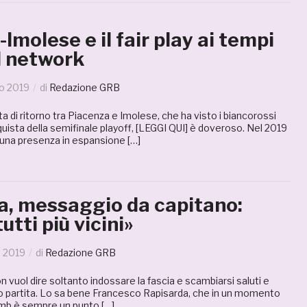
Imolese e il fair play ai tempi
l network
o 2019
di
Redazione GRB
ta di ritorno tra Piacenza e Imolese, che ha visto i biancorossi
uista della semifinale playoff, [LEGGI QUI] è doveroso. Nel 2019
 una presenza in espansione […]
a, messaggio da capitano:
utti più vicini»
e 2019
di
Redazione GRB
 vuol dire soltanto indossare la fascia e scambiarsi saluti e
zio partita. Lo sa bene Francesco Rapisarda, che in un momento
amb è sempre un punto […]