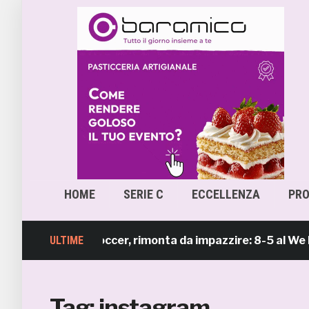
HOME
SERIE C
ECCELLENZA
PR
mb Beach Soccer, rimonta da impazzire: 8-5 al We Beach 
ULTIME
Tag:
instagram