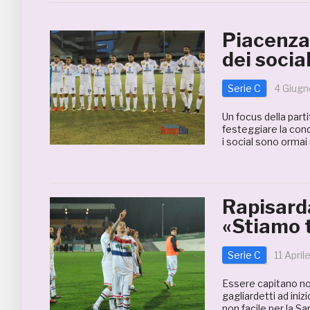
Piacenza-
dei socia
Serie C
4 Giugn
Un focus della parti
festeggiare la conq
i social sono ormai
Rapisard
«Stiamo t
Serie C
11 April
Essere capitano non
gagliardetti ad ini
non facile per la S