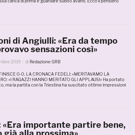
essa carica di prima e guardare subito avanti. Ecco il pensiero
ni di Angiulli: «Era da tempo
rovavo sensazioni così»
embre 2019
di
Redazione GRB
FINISCE 0-0, LA CRONACA FEDELI: «MERITAVAMO LA
O: «I RAGAZZI HANNO MERITATO GLI APPLAUSI» Ha portato
to, ma la partita con la Triestina ha suscitato ottime impressioni
 «Era importante partire bene,
 già alla prossima»