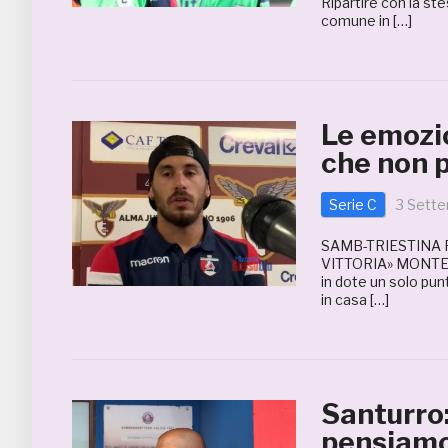
Ripartire con la st
comune in […]
Le emozio
che non p
Serie C
3 Sett
SAMB-TRIESTINA 
VITTORIA» MONTER
in dote un solo pun
in casa […]
Santurro:
pensiamo