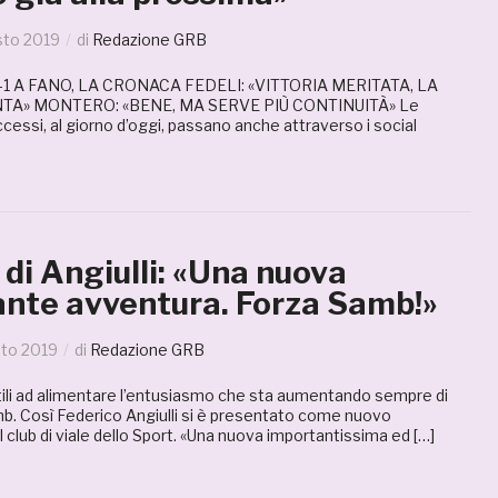
sto 2019
di
Redazione GRB
1 A FANO, LA CRONACA FEDELI: «VITTORIA MERITATA, LA
TA» MONTERO: «BENE, MA SERVE PIÙ CONTINUITÀ» Le
ccessi, al giorno d’oggi, passano anche attraverso i social
 di Angiulli: «Una nuova
nte avventura. Forza Samb!»
to 2019
di
Redazione GRB
ili ad alimentare l’entusiasmo che sta aumentando sempre di
mb. Così Federico Angiulli si è presentato come nuovo
club di viale dello Sport. «Una nuova importantissima ed […]