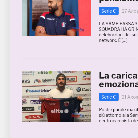
Serie C
27 Ago
LA SAMB PASSA 3-
SQUADRA HA GRIN
celebrazioni dei su
network. È […]
La carica
emoziona
Serie C
21 Agos
Poche parole ma ut
più attorno alla Sa
centrocampista del 