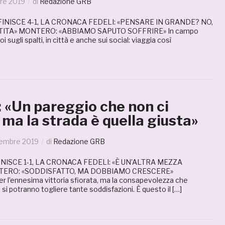
re 2019
di
Redazione GRB
INISCE 4-1, LA CRONACA FEDELI: «PENSARE IN GRANDE? NO,
TITA» MONTERO: «ABBIAMO SAPUTO SOFFRIRE» In campo
i sugli spalti, in città e anche sui social: viaggia così
 «Un pareggio che non ci
 ma la strada è quella giusta»
tembre 2019
di
Redazione GRB
ISCE 1-1, LA CRONACA FEDELI: «È UN’ALTRA MEZZA
TERO: «SODDISFATTO, MA DOBBIAMO CRESCERE»
er l’ennesima vittoria sfiorata, ma la consapevolezza che
 si potranno togliere tante soddisfazioni. È questo il […]