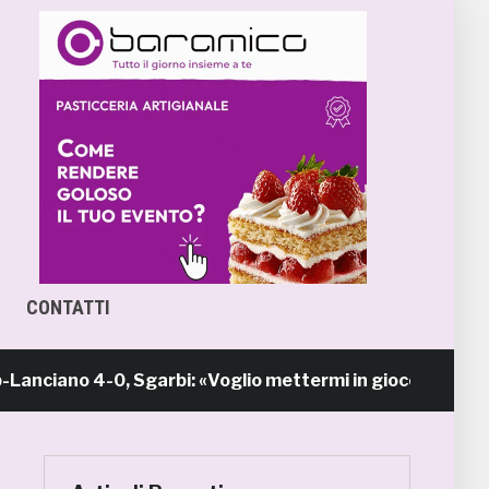
CONTATTI
no 4-0, Sgarbi: «Voglio mettermi in gioco in una piazz