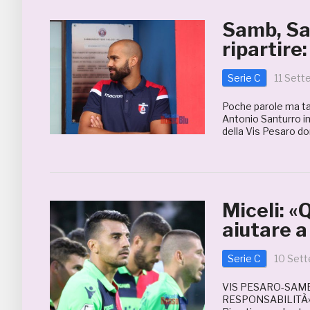
Samb, San
ripartire
Serie C
11 Sett
Poche parole ma tan
Antonio Santurro ind
della Vis Pesaro d
Miceli: «
aiutare a
Serie C
10 Set
VIS PESARO-SAMB
RESPONSABILITÀ