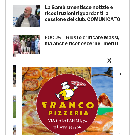
La Samb smentisce notizie e
ricostruzioni riguardanti la
cessione del club. COMUNICATO
FOCUS – Giusto criticare Massi,
ma anche riconoscerne i meriti
X
Scacchi in piazza: giovedì 6
agosto appuntamento in piazza
Salvo D’Acquisto
La Serie C su Rai 2: alcune
partite di Lega Pro saranno
trasmesse in diretta
Beach Soccer AiCS: Lido del
Pescatore conquista il tricolore,