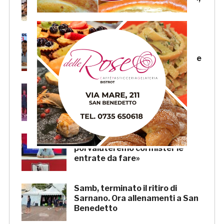
a Imperial Beach la Coppa Italia
Samb, il “doppio mercato” di
Andrea Mussi: per il d.s. un
grande lavoro anche sulle uscite
Samb, la presentazione della
squadra venerdì 7 agosto
Samb, Mussi: «Prima le uscite,
poi valuteremo col mister le
entrate da fare»
Samb, terminato il ritiro di
Sarnano. Ora allenamenti a San
Benedetto