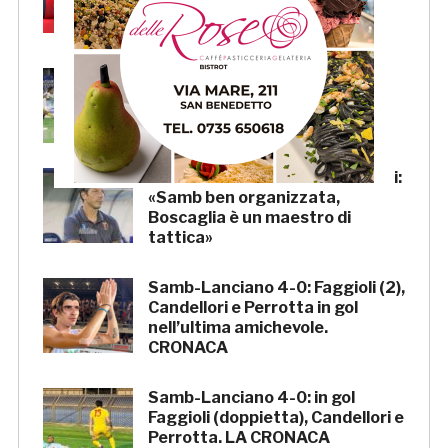
piazza calda come San
Benedetto»
Samb-Lanciano 4-0, FOTO
Samb-Lanciano 4-0, Pierantoni:
«Samb ben organizzata,
Boscaglia è un maestro di
tattica»
Samb-Lanciano 4-0: Faggioli (2),
Candellori e Perrotta in gol
nell’ultima amichevole.
CRONACA
Samb-Lanciano 4-0: in gol
Faggioli (doppietta), Candellori e
Perrotta. LA CRONACA