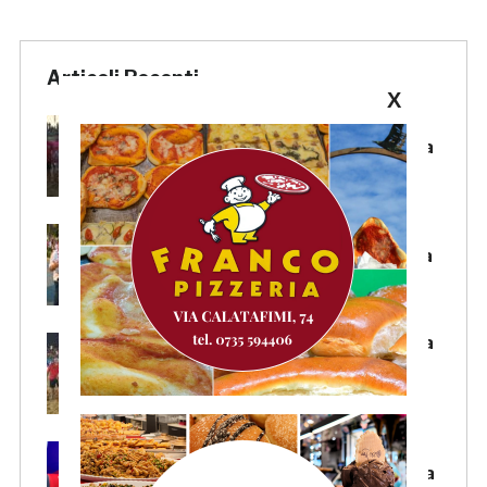
Articoli Recenti
X
Samb Beach Soccer, il sogno
Scudetto sfuma in Finale: il Pisa
rimonta e vince 7-4
Samb, il sindaco Mozzoni:
«Tifoseria calda? No, siamo una
tifoseria dal cuore grande»
Samb Beach Soccer, rimonta da
impazzire: 8-5 al We Beach
Catania e Finale Scudetto!
Samb-Lanciano 4-0, Sgarbi:
«Voglio mettermi in gioco in una