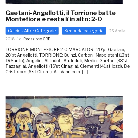
Gaetani-Angellotti, il Torrione batte
Montefiore e resta lì in alto: 2-0
Calcio - Altre Categorie
Seconda categoria
25 Aprile
2018
di
Redazione GRB
TORRIONE-MONTEFIORE 2-0 MARCATORI: 20’pt Gaetani,
28’pt Angellotti. TORRIONE: Quinzi, Carboni, Napoletani (13’st
Di Santo), Angelini, Al. Induti, An. Induti, Merlini, Gaetani (38’st
Pazzaglia), Angellotti (16’st Cinaglia), Clementi (41’st Iozzi), De
Cristofaro (6’st Ciferni). All. Vannicola. […]