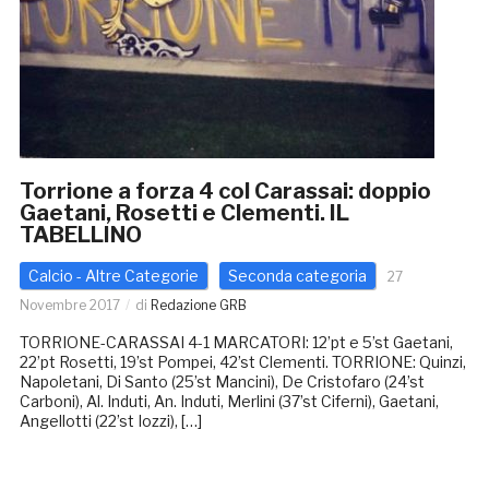
Torrione a forza 4 col Carassai: doppio
Gaetani, Rosetti e Clementi. IL
TABELLINO
Calcio - Altre Categorie
Seconda categoria
27
Novembre 2017
di
Redazione GRB
TORRIONE-CARASSAI 4-1 MARCATORI: 12’pt e 5’st Gaetani,
22’pt Rosetti, 19’st Pompei, 42’st Clementi. TORRIONE: Quinzi,
Napoletani, Di Santo (25’st Mancini), De Cristofaro (24’st
Carboni), Al. Induti, An. Induti, Merlini (37’st Ciferni), Gaetani,
Angellotti (22’st Iozzi), […]