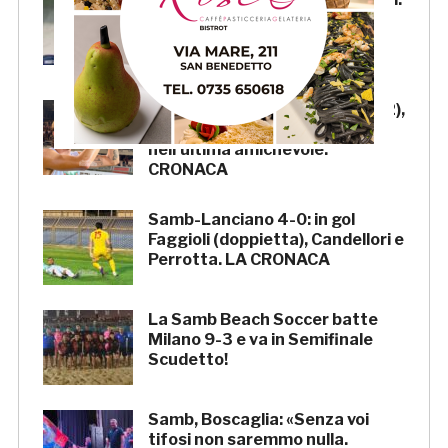
«Samb ben organizzata,
Boscaglia è un maestro di
tattica»
Samb-Lanciano 4-0: Faggioli (2),
Candellori e Perrotta in gol
nell’ultima amichevole.
CRONACA
Samb-Lanciano 4-0: in gol
Faggioli (doppietta), Candellori e
Perrotta. LA CRONACA
La Samb Beach Soccer batte
Milano 9-3 e va in Semifinale
Scudetto!
Samb, Boscaglia: «Senza voi
tifosi non saremmo nulla.