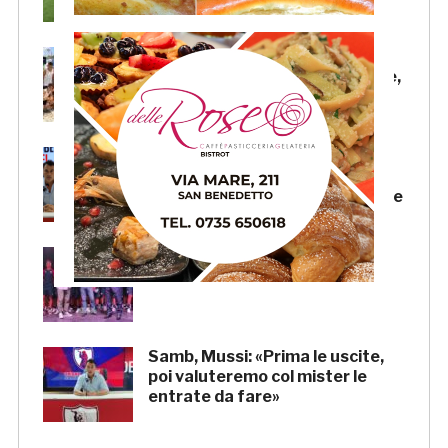
Beach Soccer AiCS: Lido del
Pescatore conquista il tricolore,
a Imperial Beach la Coppa Italia
Samb, il “doppio mercato” di
Andrea Mussi: per il d.s. un
grande lavoro anche sulle uscite
Samb, la presentazione della
squadra venerdì 7 agosto
Samb, Mussi: «Prima le uscite,
poi valuteremo col mister le
entrate da fare»