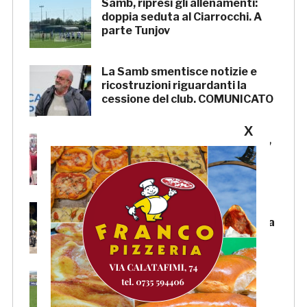
Samb, ripresi gli allenamenti:
doppia seduta al Ciarrocchi. A
parte Tunjov
La Samb smentisce notizie e
ricostruzioni riguardanti la
cessione del club. COMUNICATO
X
FOCUS – Giusto criticare Massi,
ma anche riconoscerne i meriti
Scacchi in piazza: giovedì 6
agosto appuntamento in piazza
Salvo D’Acquisto
La Serie C su Rai 2: alcune
partite di Lega Pro saranno
trasmesse in diretta