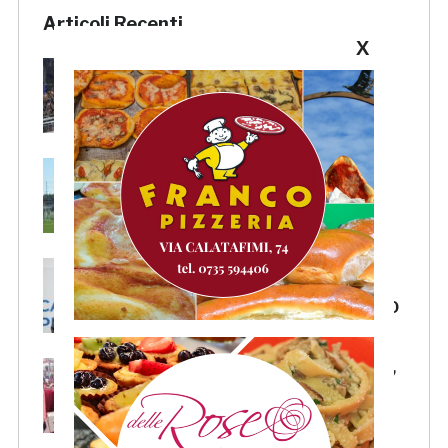
Articoli Recenti
X
Pescara-Samb, l’Osservatorio
rimanda la decisione al CASMS:
possibile divieto
Samb, ripresi gli allenamenti:
doppia seduta al Ciarrocchi. A
parte Tunjov
La Samb smentisce notizie e
ricostruzioni riguardanti la
cessione del club. COMUNICATO
FOCUS – Giusto criticare Massi,
ma anche riconoscerne i meriti