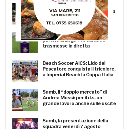
Scacchi in piazza: giovedì 6
agosto appuntamento in piazza
Salvo D’Acquisto
La Serie C su Rai 2: alcune
partite di Lega Pro saranno
trasmesse in diretta
Beach Soccer AiCS: Lido del
Pescatore conquista il tricolore,
a Imperial Beach la Coppa Italia
Samb, il “doppio mercato” di
Andrea Mussi: per il d.s. un
grande lavoro anche sulle uscite
Samb, la presentazione della
squadra venerdì 7 agosto