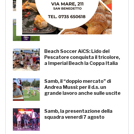
Salvo D’Acquisto
La Serie C su Rai 2: alcune
partite di Lega Pro saranno
trasmesse in diretta
Beach Soccer AiCS: Lido del
Pescatore conquista il tricolore,
a Imperial Beach la Coppa Italia
Samb, il “doppio mercato” di
Andrea Mussi: per il d.s. un
grande lavoro anche sulle uscite
Samb, la presentazione della
squadra venerdì 7 agosto