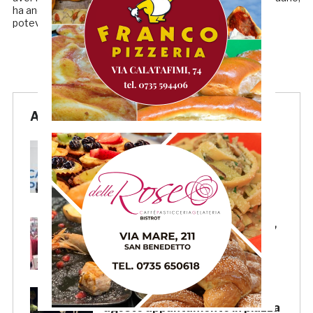
ha anche frenato le ambizioni di rimonta dei rossoblù, che
potevano ridurre il gap con […]
Articoli Recenti
La Samb smentisce notizie e
ricostruzioni che parlano di
cessione del club. IL
COMUNICATO
FOCUS – Giusto criticare Massi,
ma anche riconoscerne i meriti
Scacchi in piazza: giovedì 6
agosto appuntamento in piazza