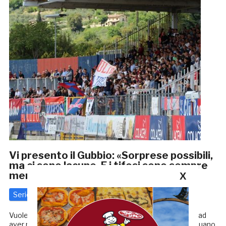
Vi presento il Gubbio: «Sorprese possibili,
ma ci sono lacune. E i tifosi sono sempre
meno»
X
Serie C
26 Gennaio 2018
di
Redazione GRB
Vuole ripartire la Samb, dopo l’1-0 subito a Salò, che oltre ad
aver rappresentato la prima sconfitta della gestione Capuano,