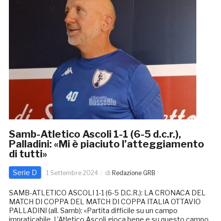
Samb-Atletico Ascoli 1-1 (6-5 d.c.r.),
Palladini: «Mi è piaciuto l’atteggiamento
di tutti»
Serie D
1 Settembre 2024
di
Redazione GRB
SAMB-ATLETICO ASCOLI 1-1 (6-5 D.C.R.): LA CRONACA DEL
MATCH DI COPPA DEL MATCH DI COPPA ITALIA OTTAVIO
PALLADINI (all. Samb): «Partita difficile su un campo
impraticabile. L’Atletico Ascoli gioca bene e su questo campo