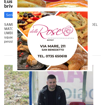
Eusepi: «Questi tifosi ti fanno venire i
brividi, vogliamo ripagarli»
Serie D
2 Settembre 2024
di
Redazione GRB
SAMB-ATLETICO ASCOLI 1-1 (6-5 D.C.R.): LA CRONACA DEL
MATCH DI COPPA LE PAROLE DI OTTAVIO PALLADINI
UMBERTO EUSEPI (Att. Samb): «Abbiamo affrontato una
squadra importante, giocando su un terreno di gioco in
pessime condizioni. Una […]