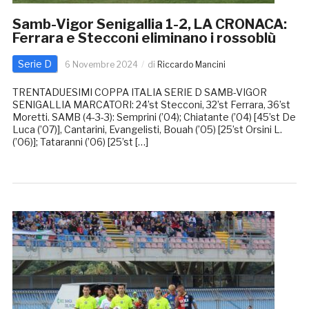
Samb-Vigor Senigallia 1-2, LA CRONACA:
Ferrara e Stecconi eliminano i rossoblù
Serie D
6 Novembre 2024
di
Riccardo Mancini
TRENTADUESIMI COPPA ITALIA SERIE D SAMB-VIGOR
SENIGALLIA MARCATORI: 24’st Stecconi, 32’st Ferrara, 36’st
Moretti. SAMB (4-3-3): Semprini (’04); Chiatante (’04) [45’st De
Luca (’07)], Cantarini, Evangelisti, Bouah (’05) [25’st Orsini L.
(’06)]; Tataranni (’06) [25’st […]