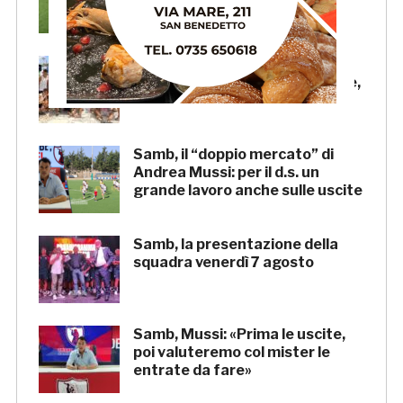
trasmesse in diretta
Beach Soccer AiCS: Lido del
Pescatore conquista il tricolore,
a Imperial Beach la Coppa Italia
Samb, il “doppio mercato” di
Andrea Mussi: per il d.s. un
grande lavoro anche sulle uscite
Samb, la presentazione della
squadra venerdì 7 agosto
Samb, Mussi: «Prima le uscite,
poi valuteremo col mister le
entrate da fare»