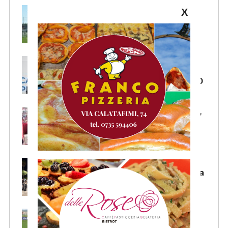
Samb, ripresi gli allenamenti:
X
doppia seduta al Ciarrocchi. A
parte Tunjov
La Samb smentisce notizie e
ricostruzioni riguardanti la
cessione del club. COMUNICATO
FOCUS – Giusto criticare Massi,
ma anche riconoscerne i meriti
Scacchi in piazza: giovedì 6
agosto appuntamento in piazza
Salvo D’Acquisto
La Serie C su Rai 2: alcune
partite di Lega Pro saranno