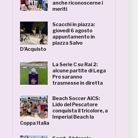
anche riconoscerne i
meriti
Scacchi in piazza:
giovedì 6 agosto
appuntamento in
piazza Salvo
D’Acquisto
La Serie C su Rai 2:
alcune partite di Lega
Pro saranno
trasmesse in diretta
Beach Soccer AiCS:
Lido del Pescatore
conquista il tricolore, a
Imperial Beach la
Coppa Italia