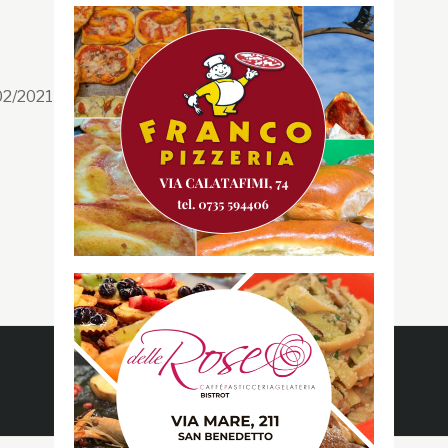
Segui la GRB
Facebook
/02/2021 n. 199/2021
Instagram
Twitter
Youtube
Gazzetta RossoBlù