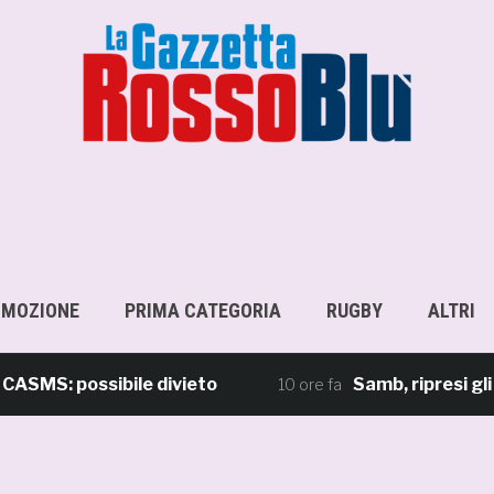
OMOZIONE
PRIMA CATEGORIA
RUGBY
ALTRI
MS: possibile divieto
Samb, ripresi gli al
10 ore fa