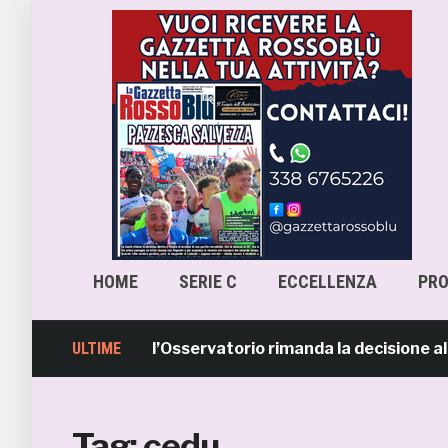
HOME
SERIE C
ECCELLENZA
PR
Pescara-Samb, l’Osservatorio rimanda la decisione al CAS
ULTIME
Tag:
cedu