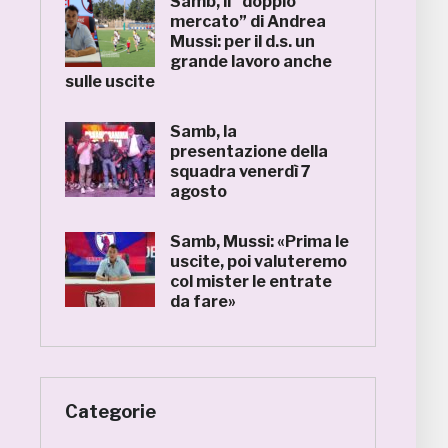
Samb, il “doppio
mercato” di Andrea
Mussi: per il d.s. un
grande lavoro anche
sulle uscite
Samb, la
presentazione della
squadra venerdì 7
agosto
Samb, Mussi: «Prima le
uscite, poi valuteremo
col mister le entrate
da fare»
Categorie