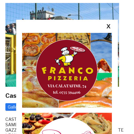
X
Castelnuovo-Samb 2-1, FOTOTIFO
Gallerie
Serie D
15 Aprile 2022
di
Redazione GRB
CASTELNUOVO-SAMB 2-1, LA CRONACA ALFONSI: «LA
SAMB HA FATTO SCHIFO» FOTO DI PROPRIETÀ DE LA
GAZZETTA ROSSOBLÙ RIPRODUZIONE RISERVATA TUTTE