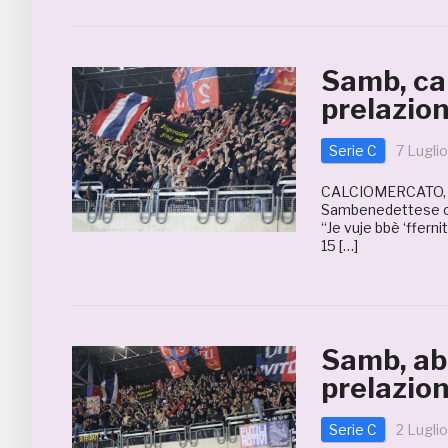
Samb, c
prelazion
Serie C
7 Lugli
CALCIOMERCATO, 
Sambenedettese co
“Je vuje bbè ‘fferni
15 […]
Samb, ab
prelazio
Serie C
2 Lugli