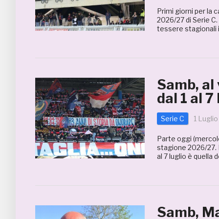
Primi giorni per l
2026/27 di Serie C. 
tessere stagionali 
Samb, al
dal 1 al 7
Serie C
1 Lugli
Parte oggi (mercole
stagione 2026/27. L
al 7 luglio è quella d
Samb, Ma