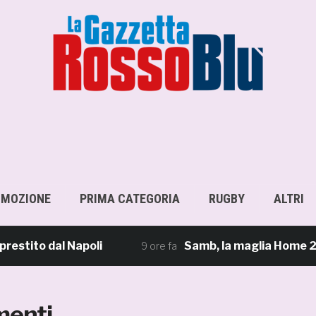
OMOZIONE
PRIMA CATEGORIA
RUGBY
ALTRI
to dal Napoli
Samb, la maglia Home 2026/27: 
9 ore fa
enti