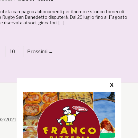
mente la campagna abbonamenti per il primo e storico torneo di
e Rugby San Benedetto disputerà. Dal 29 luglio fino al 1°agosto
e riservata ai soci, giocatori, […]
…
10
Prossimi →
X
Segui la GRB
Facebook
/02/2021 n. 199/2021
Instagram