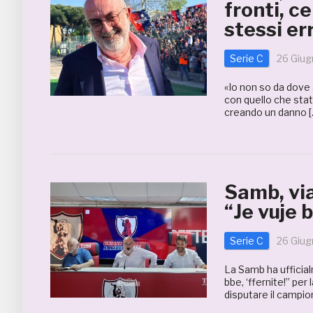
fronti, c
stessi er
Serie C
26 Giu
«Io non so da dove 
con quello che stat
creando un danno [
Samb, vi
“Je vuje b
Serie C
26 Giu
La Samb ha uffici
bbe, ‘ffernite!” pe
disputare il campion