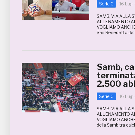
Serie C
16 Lugl
SAMB, VIA ALLA 
ALLENAMENTO AL 
VOGLIAMO ANCHE T
San Benedetto del 
Samb, c
terminata
2.500 ab
Serie C
16 Lugl
SAMB, VIA ALLA 
ALLENAMENTO AL 
VOGLIAMO ANCHE T
della Samb tra cal