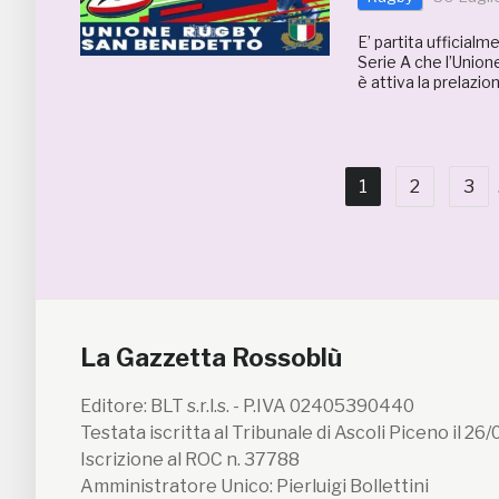
E’ partita ufficial
Serie A che l’Union
è attiva la prelazion
1
2
3
La Gazzetta Rossoblù
Editore: BLT s.r.l.s. - P.IVA 02405390440
Testata iscritta al Tribunale di Ascoli Piceno il 26
Iscrizione al ROC n. 37788
Amministratore Unico: Pierluigi Bollettini