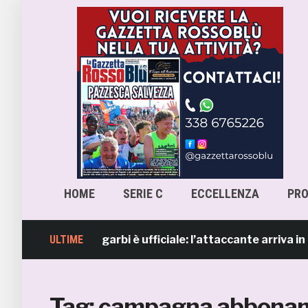
HOME
SERIE C
ECCELLENZA
PR
, Lorenzo Sgarbi è ufficiale: l’attaccante arriva in presti
ULTIME
Tag:
campagna abbonam