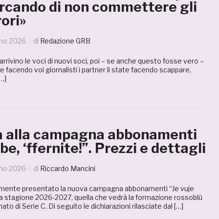
ercando di non commettere gli
rori»
gno 2026
di
Redazione GRB
arrivino le voci di nuovi soci, poi – se anche questo fosse vero –
e facendo voi giornalisti i partner li state facendo scappare,
…]
a alla campagna abbonamenti
be, ‘ffernite!”. Prezzi e dettagli
gno 2026
di
Riccardo Mancini
almente presentato la nuova campagna abbonamenti “Je vuje
r la stagione 2026-2027, quella che vedrà la formazione rossoblù
ato di Serie C. Di seguito le dichiarazioni rilasciate dal […]