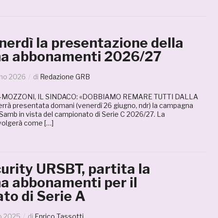
erdì la presentazione della
a abbonamenti 2026/27
gno 2026
di
Redazione GRB
MOZZONI, IL SINDACO: «DOBBIAMO REMARE TUTTI DALLA
rà presentata domani (venerdì 26 giugno, ndr) la campagna
Samb in vista del campionato di Serie C 2026/27. La
volgerà come […]
curity URSBT, partita la
 abbonamenti per il
to di Serie A
o 2025
di
Enrico Tassotti