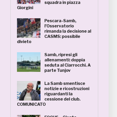
squadra in piazza
Giorgini
Pescara-Samb,
l’Osservatorio
rimanda la decisione al
CASMS: possibile
divieto
Samb, ripresi gli
allenamenti: doppia
seduta al Ciarrocchi. A
parte Tunjov
La Samb smentisce
notizie e ricostruzioni
riguardanti la
cessione del club.
COMUNICATO