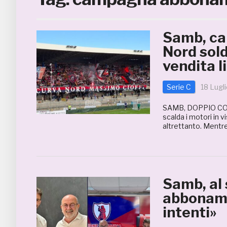
Samb, ca
Nord sold
vendita l
Serie C
18 Lugl
SAMB, DOPPIO CO
scalda i motori in v
altrettanto. Mentre
Samb, al 
abbonamen
intenti»