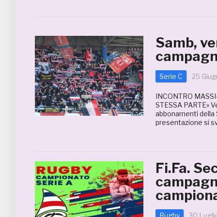
Samb, ven
campagn
Serie C
25 Giu
INCONTRO MASSI-
STESSA PARTE» Ver
abbonamenti della 
presentazione si s
Fi.Fa. Se
campagna
campiona
Rugby
30 Lugli